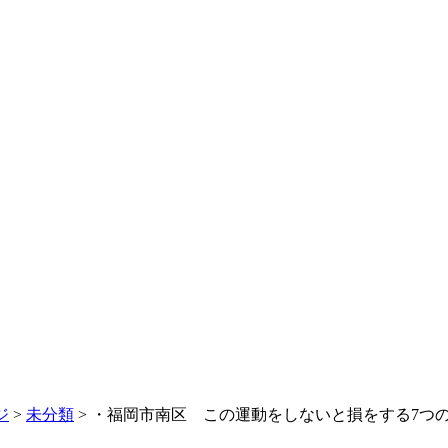
ジ
>
未分類
>
・福岡市南区 この運動をしないと損をする7