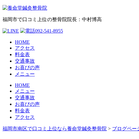
福岡市で口コミ上位の整骨院
院長：中村博高
HOME
アクセス
料金表
交通事故
お喜びの声
メニュー
HOME
メニュー
交通事故
お喜びの声
料金表
アクセス
福岡市南区で口コミ上位なら養命堂鍼灸整骨院
>
ブログペー