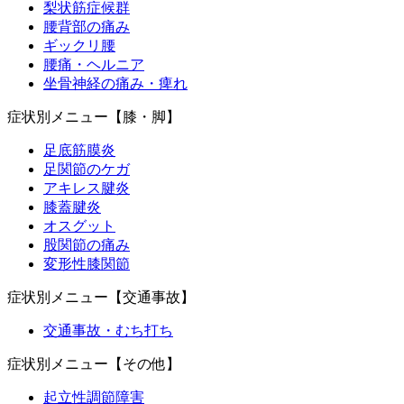
梨状筋症候群
腰背部の痛み
ギックリ腰
腰痛・ヘルニア
坐骨神経の痛み・痺れ
症状別メニュー【膝・脚】
足底筋膜炎
足関節のケガ
アキレス腱炎
膝蓋腱炎
オスグット
股関節の痛み
変形性膝関節
症状別メニュー【交通事故】
交通事故・むち打ち
症状別メニュー【その他】
起立性調節障害