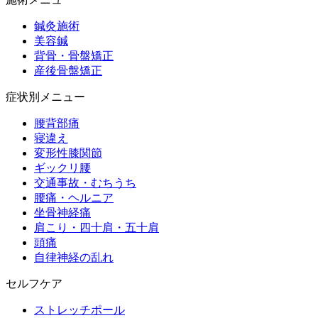
鍼灸施術
美容鍼
背骨・骨盤矯正
産後骨盤矯正
症状別メニュー
腰背部痛
寝違え
変形性膝関節
ギックリ腰
交通事故・むちうち
腰痛・ヘルニア
坐骨神経痛
肩こり・四十肩・五十肩
頭痛
自律神経の乱れ
セルフケア
ストレッチポール