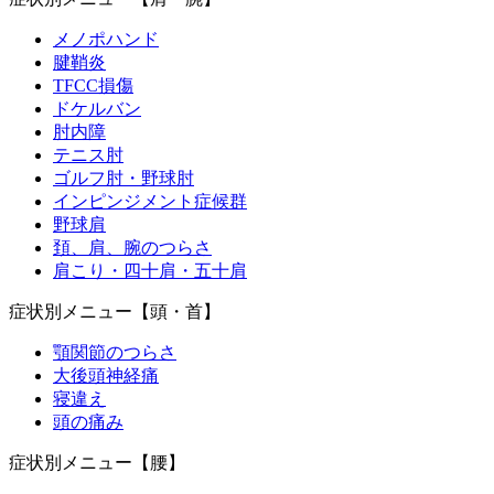
メノポハンド
腱鞘炎
TFCC損傷
ドケルバン
肘内障
テニス肘
ゴルフ肘・野球肘
インピンジメント症候群
野球肩
頚、肩、腕のつらさ
肩こり・四十肩・五十肩
症状別メニュー【頭・首】
顎関節のつらさ
大後頭神経痛
寝違え
頭の痛み
症状別メニュー【腰】