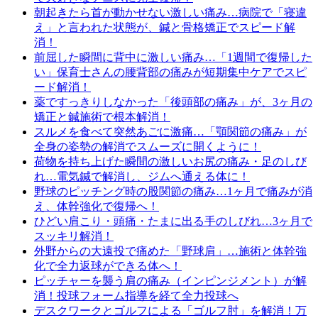
朝起きたら首が動かせない激しい痛み…病院で「寝違
え」と言われた状態が、鍼と骨格矯正でスピード解
消！
前屈した瞬間に背中に激しい痛み…「1週間で復帰した
い」保育士さんの腰背部の痛みが短期集中ケアでスピ
ード解消！
薬ですっきりしなかった「後頭部の痛み」が、3ヶ月の
矯正と鍼施術で根本解消！
スルメを食べて突然あごに激痛…「顎関節の痛み」が
全身の姿勢の解消でスムーズに開くように！
荷物を持ち上げた瞬間の激しいお尻の痛み・足のしび
れ…電気鍼で解消し、ジムへ通える体に！
野球のピッチング時の股関節の痛み…1ヶ月で痛みが消
え、体幹強化で復帰へ！
ひどい肩こり・頭痛・たまに出る手のしびれ…3ヶ月で
スッキリ解消！
外野からの大遠投で痛めた「野球肩」…施術と体幹強
化で全力返球ができる体へ！
ピッチャーを襲う肩の痛み（インピンジメント）が解
消！投球フォーム指導を経て全力投球へ
デスクワークとゴルフによる「ゴルフ肘」を解消！万