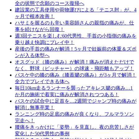
全の状態で念願のコース復帰へ
建設業の工具使用や荷物運びによる「テニス肘」が、4
ヶ月で根本改善！
ハサミを握るのも辛い美容師さんの親指の痛みが、仕
事を続けながら回復！
週3回テニスを楽しむ60代男性、手首の小指側の痛みを
乗り越え快調にプレイ中！
産後の手首の痛みが解消！5ヶ月で妊娠前の体重＆ズボ
ンが入る体型へ
オスグッド（膝の痛み）が解消！痛みが消えただけで
なく、野球（ピッチャー）の球速・飛距離もアップ！
バスケ中の膝の痛み（膝蓋腱の痛み）が3ヶ月で解消！
全力でプレイできる体へ
毎日10km走るランナーを襲ったアキレス腱の痛み…1
か月の施術で着実に痛みが解消されつつある！
バスケの試合中に足首を…2週間でジャンプ時の痛みが
解消し無事卒業！
ランニング時の足底の痛みが良くなり、フルマラソン
完走へ！
腰痛をきっかけに「姿勢」を見直し、夜の息苦しさが
変化した50代男性の事例