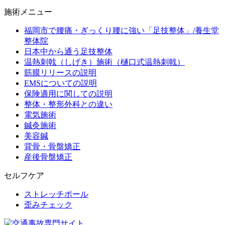
施術メニュー
福岡市で腰痛・ぎっくり腰に強い「足技整体」/養生堂
整体院
日本中から通う足技整体
温熱刺戟（しげき）施術（樋口式温熱刺戟）
筋膜リリースの説明
EMSについての説明
保険適用に関しての説明
整体・整形外科との違い
電気施術
鍼灸施術
美容鍼
背骨・骨盤矯正
産後骨盤矯正
セルフケア
ストレッチポール
歪みチェック