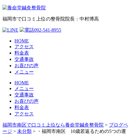
福岡市で口コミ上位の整骨院
院長：中村博高
HOME
アクセス
料金表
交通事故
お喜びの声
メニュー
HOME
メニュー
交通事故
お喜びの声
料金表
アクセス
福岡市南区で口コミ上位なら養命堂鍼灸整骨院
>
ブログペ
ージ
>
未分類
>
・福岡市南区 10歳若返るための5つの運