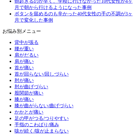
朝起きるのが辛く、学校に行けなかった10代女性が4ヶ
月で朝から行けるようになった事例
ボタンを留めるのも辛かった40代女性の手の不調が3ヶ
月で変化した事例
お悩み別メニュー
背中が張る
腰が重い
肩がだるい
肩が痛い
首が痛い
首が回らない/回しづらい
肘が痛い
肘が曲げづらい
股関節が痛い
膝が痛い
膝が曲がらない/曲げづらい
かかとが痛い
足の甲がつる/つりやすい
手指のこわばり/痛み
咳が続く/咳が止まらない