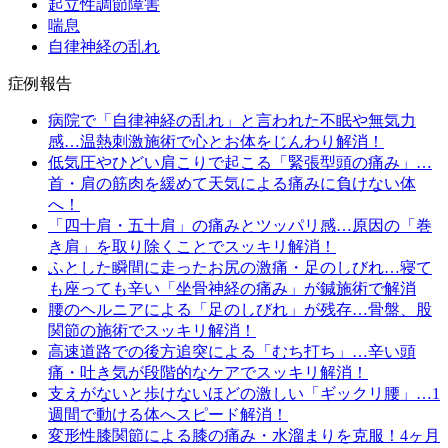
起立性調節障害
喘息
自律神経の乱れ
症例報告
病院で「自律神経の乱れ」と言われた不眠や無気力
感…温熱刺激施術で心とお体をじんわり解消！
低気圧やひどい肩こりで起こる「緊張型頭の痛み」…
首・肩の筋肉を緩めて天気による痛みに負けない体
へ！
「四十肩・五十肩」の痛みとツッパリ感…原因の「巻
き肩」を取り除くことでスッキリ解消！
ふとした瞬間に走ったお尻の激痛・足のしびれ…寝て
も座っても辛い「坐骨神経の痛み」が鍼施術で解消
腰のヘルニアによる「足のしびれ」が残存…骨盤、股
関節の施術でスッキリ解消！
高速道路での後方追突による「むち打ち」…辛い頭
痛・吐き気が段階的なケアでスッキリ解消！
支えがないと歩けないほどの激しい「ギックリ腰」…1
週間で動ける体へスピード解消！
変形性膝関節による膝の痛み・水溜まりを克服！4ヶ月