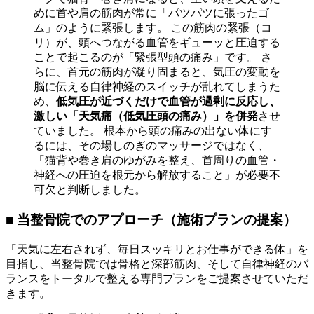
めに首や肩の筋肉が常に「パツパツに張ったゴ
ム」のように緊張します。 この筋肉の緊張（コ
リ）が、頭へつながる血管をギューッと圧迫する
ことで起こるのが「緊張型頭の痛み」です。 さ
らに、首元の筋肉が凝り固まると、気圧の変動を
脳に伝える自律神経のスイッチが乱れてしまうた
め、
低気圧が近づくだけで血管が過剰に反応し、
激しい「天気痛（低気圧頭の痛み）」を併発
させ
ていました。 根本から頭の痛みの出ない体にす
るには、その場しのぎのマッサージではなく、
「猫背や巻き肩のゆがみを整え、首周りの血管・
神経への圧迫を根元から解放すること」が必要不
可欠と判断しました。
■ 当整骨院でのアプローチ（施術プランの提案）
「天気に左右されず、毎日スッキリとお仕事ができる体」を
目指し、当整骨院では骨格と深部筋肉、そして自律神経のバ
ランスをトータルで整える専門プランをご提案させていただ
きます。