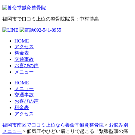
福岡市で口コミ上位の整骨院
院長：中村博高
HOME
アクセス
料金表
交通事故
お喜びの声
メニュー
HOME
メニュー
交通事故
お喜びの声
料金表
アクセス
福岡市南区で口コミ上位なら養命堂鍼灸整骨院
>
お悩み別
メニュー
>
低気圧やひどい肩こりで起こる「緊張型頭の痛