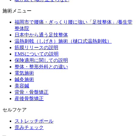
施術メニュー
福岡市で腰痛・ぎっくり腰に強い「足技整体」/養生堂
整体院
日本中から通う足技整体
温熱刺戟（しげき）施術（樋口式温熱刺戟）
筋膜リリースの説明
EMSについての説明
保険適用に関しての説明
整体・整形外科との違い
電気施術
鍼灸施術
美容鍼
背骨・骨盤矯正
産後骨盤矯正
セルフケア
ストレッチポール
歪みチェック