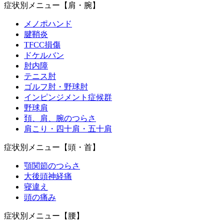
症状別メニュー【肩・腕】
メノポハンド
腱鞘炎
TFCC損傷
ドケルバン
肘内障
テニス肘
ゴルフ肘・野球肘
インピンジメント症候群
野球肩
頚、肩、腕のつらさ
肩こり・四十肩・五十肩
症状別メニュー【頭・首】
顎関節のつらさ
大後頭神経痛
寝違え
頭の痛み
症状別メニュー【腰】