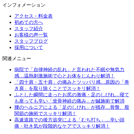
インフォメーション
アクセス・料金表
初めての方へ
スタッフ紹介
お客様の声一覧
スタッフブログ
採用について
関連メニュー
病院で「自律神経の乱れ」と言われた不眠や無気力
感…温熱刺激施術で心とお体をじんわり解消！
「四十肩・五十肩」の痛みとツッパリ感…原因の「巻
き肩」を取り除くことでスッキリ解消！
ふとした瞬間に走ったお尻の激痛・足のしびれ…寝て
も座っても辛い「坐骨神経の痛み」が鍼施術で解消
腰のヘルニアによる「足のしびれ」が残存…骨盤、股
関節の施術でスッキリ解消！
高速道路での後方追突による「むち打ち」…辛い頭
痛・吐き気が段階的なケアでスッキリ解消！