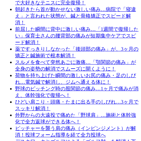
で大好きなテニスに完全復帰！
朝起きたら首が動かせない激しい痛み…病院で「寝違
え」と言われた状態が、鍼と骨格矯正でスピード解
消！
前屈した瞬間に背中に激しい痛み…「1週間で復帰した
い」保育士さんの腰背部の痛みが短期集中ケアでスピ
ード解消！
薬ですっきりしなかった「後頭部の痛み」が、3ヶ月の
矯正と鍼施術で根本解消！
スルメを食べて突然あごに激痛…「顎関節の痛み」が
全身の姿勢の解消でスムーズに開くように！
荷物を持ち上げた瞬間の激しいお尻の痛み・足のしび
れ…電気鍼で解消し、ジムへ通える体に！
野球のピッチング時の股関節の痛み…1ヶ月で痛みが消
え、体幹強化で復帰へ！
ひどい肩こり・頭痛・たまに出る手のしびれ…3ヶ月で
スッキリ解消！
外野からの大遠投で痛めた「野球肩」…施術と体幹強
化で全力返球ができる体へ！
ピッチャーを襲う肩の痛み（インピンジメント）が解
消！投球フォーム指導を経て全力投球へ