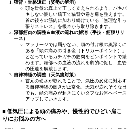
猫背・骨格矯正（姿勢の解消）
頭を骨盤の真上で正しく支えられるよう、バキバ
キしない優しい矯正で猫背や巻き肩を整えます。
首の後ろの筋肉に加わり続けている「無理な引っ
張りストレス」を根本から取り除きます。
深部筋肉の調整＆血液の流れの解消（手技・筋膜リリ
ース）
マッサージでは届かない、頭の付け根の奥深くに
ある「頭の痛みの引き金（トリガーポイント）」
となっているガチガチの筋肉をピンポイントで緩
めます。頭部への血液の流れを劇的に促し、血管
の圧迫を解放します。
自律神経の調整（天気痛対策）
首元の硬さが取れることで、気圧の変化に対応す
る自律神経の働きが正常化。天気が崩れそうな日
でも、頭の痛みが起きにくいタフなお体へベース
アップしていきます。
■ 低気圧による頭の痛みや、慢性的でひどい肩こ
りにお悩みの方へ