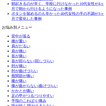
朝起きるのが辛く、学校に行けなかった10代女性が4ヶ
月で朝から行けるようになった事例
ボタンを留めるのも辛かった40代女性の手の不調が3ヶ
月で変化した事例
お悩み別メニュー
背中が張る
腰が重い
肩がだるい
肩が痛い
首が痛い
首が回らない/回しづらい
肘が痛い
肘が曲げづらい
股関節が痛い
膝が痛い
膝が曲がらない/曲げづらい
かかとが痛い
足の甲がつる/つりやすい
手指のこわばり/痛み
咳が続く/咳が止まらない