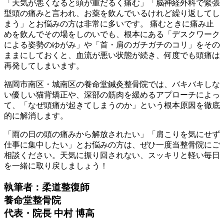
「天気が悪くなると頭が重だるく痛む」「脳神経外科で緊張
型頭の痛みと言われ、お薬を飲んでいるけれど繰り返してし
まう」とお悩みの方は非常に多いです。 痛むときに痛み止
めを飲んでその場をしのいでも、根本にある「デスクワーク
による姿勢のゆがみ」や「首・肩のガチガチのコリ」をその
ままにしておくと、血流が悪い状態が続き、何度でも頭痛は
再発してしまいます。
福岡市南区・城南区の養命堂鍼灸整骨院では、バキバキしな
い優しい猫背矯正や、深部の筋肉を緩めるアプローチによっ
て、「なぜ頭痛が起きてしまうのか」という根本原因を徹底
的に解消します。
「雨の日の頭の痛みから解放されたい」「肩こりを気にせず
仕事に集中したい」とお悩みの方は、ぜひ一度当整骨院にご
相談ください。天気に振り回されない、スッキリと軽い毎日
を一緒に取り戻しましょう！
執筆者：柔道整復師
養命堂整骨院
代表・院長 中村 博高