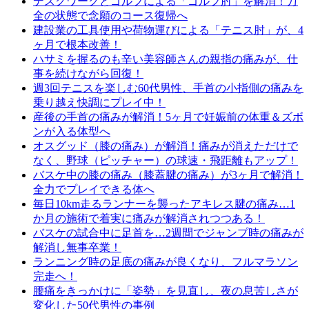
デスクワークとゴルフによる「ゴルフ肘」を解消！万
全の状態で念願のコース復帰へ
建設業の工具使用や荷物運びによる「テニス肘」が、4
ヶ月で根本改善！
ハサミを握るのも辛い美容師さんの親指の痛みが、仕
事を続けながら回復！
週3回テニスを楽しむ60代男性、手首の小指側の痛みを
乗り越え快調にプレイ中！
産後の手首の痛みが解消！5ヶ月で妊娠前の体重＆ズボ
ンが入る体型へ
オスグッド（膝の痛み）が解消！痛みが消えただけで
なく、野球（ピッチャー）の球速・飛距離もアップ！
バスケ中の膝の痛み（膝蓋腱の痛み）が3ヶ月で解消！
全力でプレイできる体へ
毎日10km走るランナーを襲ったアキレス腱の痛み…1
か月の施術で着実に痛みが解消されつつある！
バスケの試合中に足首を…2週間でジャンプ時の痛みが
解消し無事卒業！
ランニング時の足底の痛みが良くなり、フルマラソン
完走へ！
腰痛をきっかけに「姿勢」を見直し、夜の息苦しさが
変化した50代男性の事例