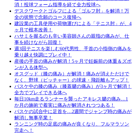
消！投球フォーム指導を経て全力投球へ
デスクワークとゴルフによる「ゴルフ肘」を解消！万
全の状態で念願のコース復帰へ
建設業の工具使用や荷物運びによる「テニス肘」が、4
ヶ月で根本改善！
ハサミを握るのも辛い美容師さんの親指の痛みが、仕
事を続けながら回復！
週3回テニスを楽しむ60代男性、手首の小指側の痛みを
乗り越え快調にプレイ中！
産後の手首の痛みが解消！5ヶ月で妊娠前の体重＆ズボ
ンが入る体型へ
オスグッド（膝の痛み）が解消！痛みが消えただけで
なく、野球（ピッチャー）の球速・飛距離もアップ！
バスケ中の膝の痛み（膝蓋腱の痛み）が3ヶ月で解消！
全力でプレイできる体へ
毎日10km走るランナーを襲ったアキレス腱の痛み…1
か月の施術で着実に痛みが解消されつつある！
バスケの試合中に足首を…2週間でジャンプ時の痛みが
解消し無事卒業！
ランニング時の足底の痛みが良くなり、フルマラソン
完走へ！