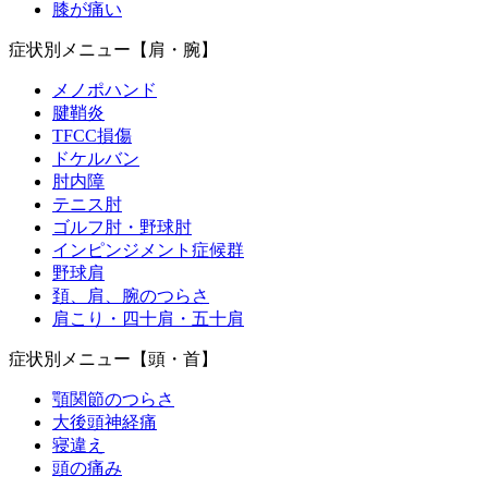
膝が痛い
症状別メニュー【肩・腕】
メノポハンド
腱鞘炎
TFCC損傷
ドケルバン
肘内障
テニス肘
ゴルフ肘・野球肘
インピンジメント症候群
野球肩
頚、肩、腕のつらさ
肩こり・四十肩・五十肩
症状別メニュー【頭・首】
顎関節のつらさ
大後頭神経痛
寝違え
頭の痛み