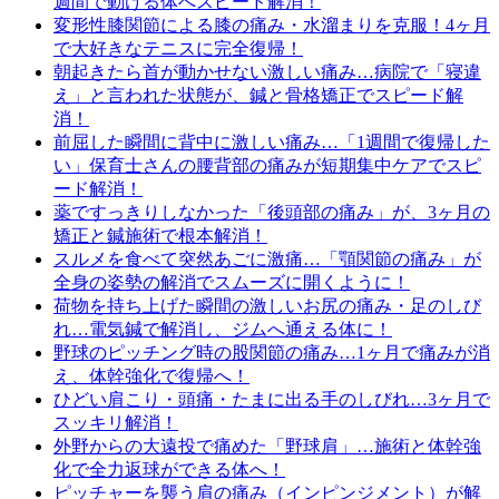
週間で動ける体へスピード解消！
変形性膝関節による膝の痛み・水溜まりを克服！4ヶ月
で大好きなテニスに完全復帰！
朝起きたら首が動かせない激しい痛み…病院で「寝違
え」と言われた状態が、鍼と骨格矯正でスピード解
消！
前屈した瞬間に背中に激しい痛み…「1週間で復帰した
い」保育士さんの腰背部の痛みが短期集中ケアでスピ
ード解消！
薬ですっきりしなかった「後頭部の痛み」が、3ヶ月の
矯正と鍼施術で根本解消！
スルメを食べて突然あごに激痛…「顎関節の痛み」が
全身の姿勢の解消でスムーズに開くように！
荷物を持ち上げた瞬間の激しいお尻の痛み・足のしび
れ…電気鍼で解消し、ジムへ通える体に！
野球のピッチング時の股関節の痛み…1ヶ月で痛みが消
え、体幹強化で復帰へ！
ひどい肩こり・頭痛・たまに出る手のしびれ…3ヶ月で
スッキリ解消！
外野からの大遠投で痛めた「野球肩」…施術と体幹強
化で全力返球ができる体へ！
ピッチャーを襲う肩の痛み（インピンジメント）が解