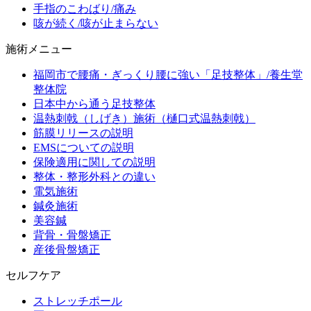
手指のこわばり/痛み
咳が続く/咳が止まらない
施術メニュー
福岡市で腰痛・ぎっくり腰に強い「足技整体」/養生堂
整体院
日本中から通う足技整体
温熱刺戟（しげき）施術（樋口式温熱刺戟）
筋膜リリースの説明
EMSについての説明
保険適用に関しての説明
整体・整形外科との違い
電気施術
鍼灸施術
美容鍼
背骨・骨盤矯正
産後骨盤矯正
セルフケア
ストレッチポール