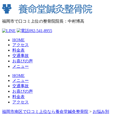
福岡市で口コミ上位の整骨院
院長：中村博高
HOME
アクセス
料金表
交通事故
お喜びの声
メニュー
HOME
メニュー
交通事故
お喜びの声
料金表
アクセス
福岡市南区で口コミ上位なら養命堂鍼灸整骨院
>
お悩み別