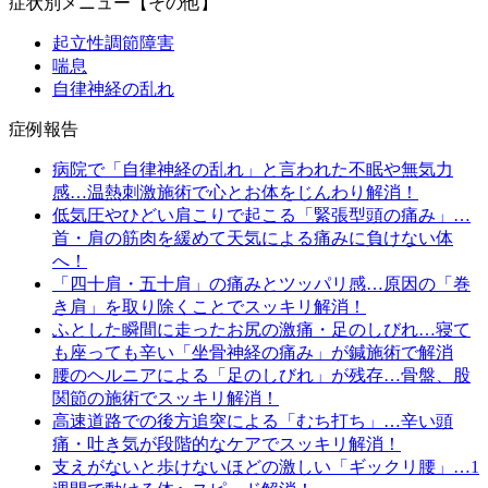
症状別メニュー【その他】
起立性調節障害
喘息
自律神経の乱れ
症例報告
病院で「自律神経の乱れ」と言われた不眠や無気力
感…温熱刺激施術で心とお体をじんわり解消！
低気圧やひどい肩こりで起こる「緊張型頭の痛み」…
首・肩の筋肉を緩めて天気による痛みに負けない体
へ！
「四十肩・五十肩」の痛みとツッパリ感…原因の「巻
き肩」を取り除くことでスッキリ解消！
ふとした瞬間に走ったお尻の激痛・足のしびれ…寝て
も座っても辛い「坐骨神経の痛み」が鍼施術で解消
腰のヘルニアによる「足のしびれ」が残存…骨盤、股
関節の施術でスッキリ解消！
高速道路での後方追突による「むち打ち」…辛い頭
痛・吐き気が段階的なケアでスッキリ解消！
支えがないと歩けないほどの激しい「ギックリ腰」…1