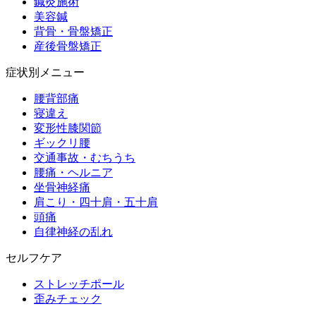
鍼灸施術
美容鍼
背骨・骨盤矯正
産後骨盤矯正
症状別メニュー
腰背部痛
寝違え
変形性膝関節
ギックリ腰
交通事故・むちうち
腰痛・ヘルニア
坐骨神経痛
肩こり・四十肩・五十肩
頭痛
自律神経の乱れ
セルフケア
ストレッチポール
歪みチェック