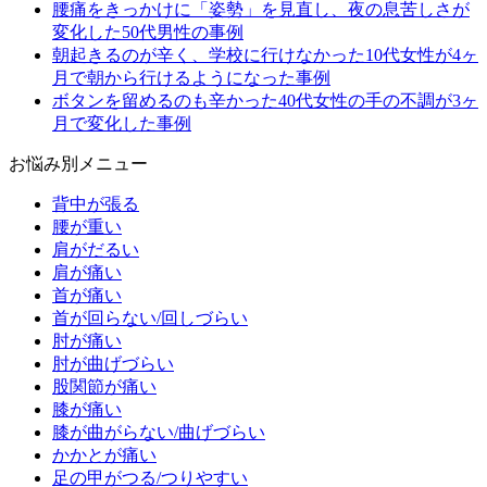
腰痛をきっかけに「姿勢」を見直し、夜の息苦しさが
変化した50代男性の事例
朝起きるのが辛く、学校に行けなかった10代女性が4ヶ
月で朝から行けるようになった事例
ボタンを留めるのも辛かった40代女性の手の不調が3ヶ
月で変化した事例
お悩み別メニュー
背中が張る
腰が重い
肩がだるい
肩が痛い
首が痛い
首が回らない/回しづらい
肘が痛い
肘が曲げづらい
股関節が痛い
膝が痛い
膝が曲がらない/曲げづらい
かかとが痛い
足の甲がつる/つりやすい