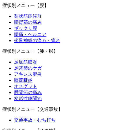
症状別メニュー【腰】
梨状筋症候群
腰背部の痛み
ギックリ腰
腰痛・ヘルニア
坐骨神経の痛み・痺れ
症状別メニュー【膝・脚】
足底筋膜炎
足関節のケガ
アキレス腱炎
膝蓋腱炎
オスグット
股関節の痛み
変形性膝関節
症状別メニュー【交通事故】
交通事故・むち打ち