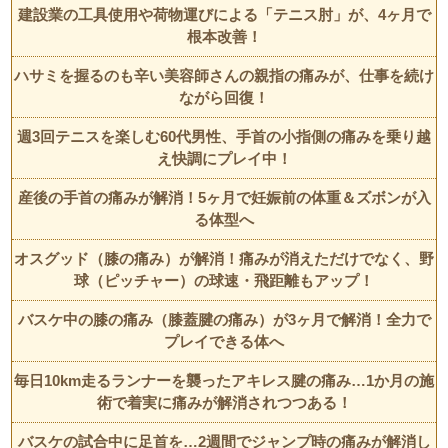
建設業の工具使用や荷物運びによる「テニス肘」が、4ヶ月で
根本改善！
ハサミを握るのも辛い美容師さんの親指の痛みが、仕事を続け
ながら回復！
週3回テニスを楽しむ60代男性、手首の小指側の痛みを乗り越
え快調にプレイ中！
産後の手首の痛みが解消！5ヶ月で妊娠前の体重＆ズボンが入
る体型へ
オスグッド（膝の痛み）が解消！痛みが消えただけでなく、野
球（ピッチャー）の球速・飛距離もアップ！
バスケ中の膝の痛み（膝蓋腱の痛み）が3ヶ月で解消！全力で
プレイできる体へ
毎日10km走るランナーを襲ったアキレス腱の痛み…1か月の施
術で着実に痛みが解消されつつある！
バスケの試合中に足首を…2週間でジャンプ時の痛みが解消し