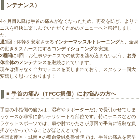
ンテナンス）
4ヶ月目以降は手首の痛みがなくなったため、再発を防ぎ、よりテ
ニスを軽快に楽しんでいただくためのメニューへと移行しまし
た。
週1回
：体幹を安定させる
インナーマッスルトレーニング
と、全身
の動きをスムーズにする
コンディショニング
を実施。
2週間に1回
：お仕事やテニスでの疲労を溜め込まないよう、
お身
体全体のメンテナンス
を継続されています。
現在は痛みなく全力でテニスを楽しまれており、スタッフ一同大
変嬉しく思っております！
■ 手首の痛み（TFCC損傷）にお悩みの方へ
手首の小指側の痛みは、湿布やサポーターだけで長引かせてしま
うケースが非常に多いデリケートな部位です。特にテニスなどの
ラケットスポーツでは、肩や肘のかたさが原因で手首に過剰な負
担がかかっていることがほとんどです。
福岡市南区・城南区の養命堂鍼灸整骨院では、手首の痛みを素早