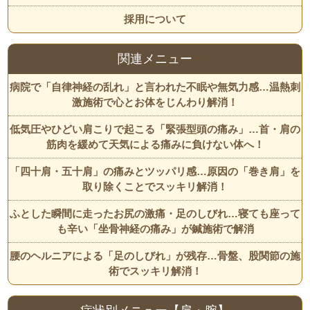
採用について
関連メニュー
病院で「自律神経の乱れ」と言われた不眠や無気力感…温熱刺
激施術で心とお体をじんわり解消！
低気圧やひどい肩こりで起こる「緊張型頭の痛み」…首・肩の
筋肉を緩めて天気による痛みに負けない体へ！
「四十肩・五十肩」の痛みとツッパリ感…原因の「巻き肩」を
取り除くことでスッキリ解消！
ふとした瞬間に走ったお尻の激痛・足のしびれ…寝ても座って
も辛い「坐骨神経の痛み」が鍼施術で解消
腰のヘルニアによる「足のしびれ」が残存…骨盤、股関節の施
術でスッキリ解消！