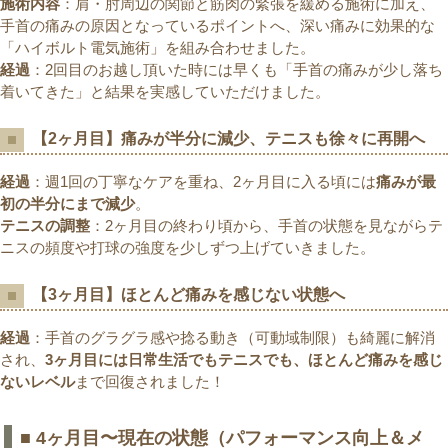
施術内容
：肩・肘周辺の関節と筋肉の緊張を緩める施術に加え、
手首の痛みの原因となっているポイントへ、深い痛みに効果的な
「ハイボルト電気施術」を組み合わせました。
経過
：2回目のお越し頂いた時には早くも「手首の痛みが少し落ち
着いてきた」と結果を実感していただけました。
【2ヶ月目】痛みが半分に減少、テニスも徐々に再開へ
経過
：週1回の丁寧なケアを重ね、2ヶ月目に入る頃には
痛みが最
初の半分にまで減少
。
テニスの調整
：2ヶ月目の終わり頃から、手首の状態を見ながらテ
ニスの頻度や打球の強度を少しずつ上げていきました。
【3ヶ月目】ほとんど痛みを感じない状態へ
経過
：手首のグラグラ感や捻る動き（可動域制限）も綺麗に解消
され、
3ヶ月目には日常生活でもテニスでも、ほとんど痛みを感じ
ないレベル
まで回復されました！
■ 4ヶ月目〜現在の状態（パフォーマンス向上＆メ