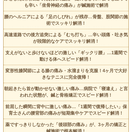
も辛い「坐骨神経の痛み」が鍼施術で解消
腰のヘルニアによる「足のしびれ」が残存…骨盤、股関節の施
術でスッキリ解消！
高速道路での後方追突による「むち打ち」…辛い頭痛・吐き気
が段階的なケアでスッキリ解消！
支えがないと歩けないほどの激しい「ギックリ腰」…1週間で
動ける体へスピード解消！
変形性膝関節による膝の痛み・水溜まりを克服！4ヶ月で大好
きなテニスに完全復帰！
朝起きたら首が動かせない激しい痛み…病院で「寝違え」と言
われた状態が、鍼と骨格矯正でスピード解消！
前屈した瞬間に背中に激しい痛み…「1週間で復帰したい」保
育士さんの腰背部の痛みが短期集中ケアでスピード解消！
薬ですっきりしなかった「後頭部の痛み」が、3ヶ月の矯正と
鍼施術で根本解消！