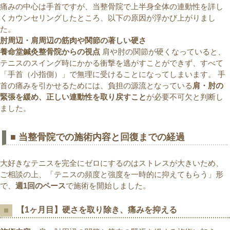
痛みの中心は手首ですが、当整骨院で上半身全体の連動性を詳し
くカウンセリングしたところ、以下の原因が浮かび上がりまし
た。
肘周辺・肩周辺の筋肉や関節の著しい硬さ
養命堂鍼灸整骨院からの視点
肩や肘の関節が硬くなっていると、
テニスのスイング時にかかる衝撃を逃がすことができず、すべて
「手首（小指側）」で無理に受けることになってしまいます。 手
首の痛みを引かせるためには、負担の源流となっている
肩・肘の
緊張を緩め、正しい連動性を取り戻すこと
が必要不可欠と判断し
ました。
■ 当整骨院での施術内容と回復までの経過
大好きなテニスを完全にゼロにするのはストレスが大きいため、
ご相談の上、「テニスの頻度と強度を一時的に抑えてもらう」形
で、
週1回のペース
で施術を開始しました。
【1ヶ月目】硬さを取り除き、痛みを抑える