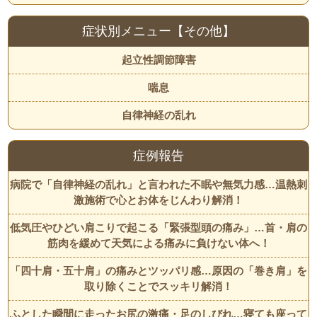
症状別メニュー【その他】
起立性調節障害
喘息
自律神経の乱れ
症例報告
病院で「自律神経の乱れ」と言われた不眠や無気力感…温熱刺
激施術で心とお体をじんわり解消！
低気圧やひどい肩こりで起こる「緊張型頭の痛み」…首・肩の
筋肉を緩めて天気による痛みに負けない体へ！
「四十肩・五十肩」の痛みとツッパリ感…原因の「巻き肩」を
取り除くことでスッキリ解消！
ふとした瞬間に走ったお尻の激痛・足のしびれ…寝ても座って