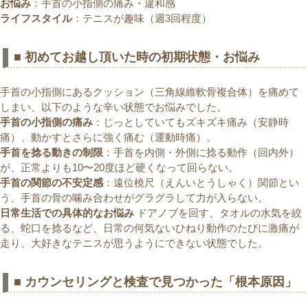
お悩み
：手首の小指側の痛み・違和感
ライフスタイル
：テニスが趣味（週3回程度）
■ 初めてお越し頂いた時の初期状態・お悩み
手首の小指側にあるクッション（三角線維軟骨複合体）を痛めて
しまい、以下のような辛い状態でお悩みでした。
手首の小指側の痛み
：じっとしていてもズキズキ痛み（安静時
痛）、動かすとさらに強く痛む（運動時痛）。
手首を捻る動きの制限
：手首を内側・外側に捻る動作（回内外）
が、正常よりも10〜20度ほど硬くなって回らない。
手首の関節の不安定感
：遠位橈尺（えんいとうしゃく）関節とい
う、手首の骨の噛み合わせがグラグラして力が入らない。
日常生活での具体的なお悩み
ドアノブを回す、タオルの水気を絞
る、蛇口を捻るなど、日常の何気ないひねり動作のたびに激痛が
走り、大好きなテニスが思うようにできない状態でした。
■ カウンセリングと検査で見つかった「根本原因」