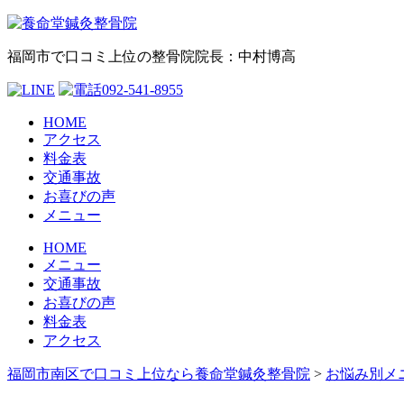
福岡市で口コミ上位の整骨院
院長：中村博高
HOME
アクセス
料金表
交通事故
お喜びの声
メニュー
HOME
メニュー
交通事故
お喜びの声
料金表
アクセス
福岡市南区で口コミ上位なら養命堂鍼灸整骨院
>
お悩み別メ