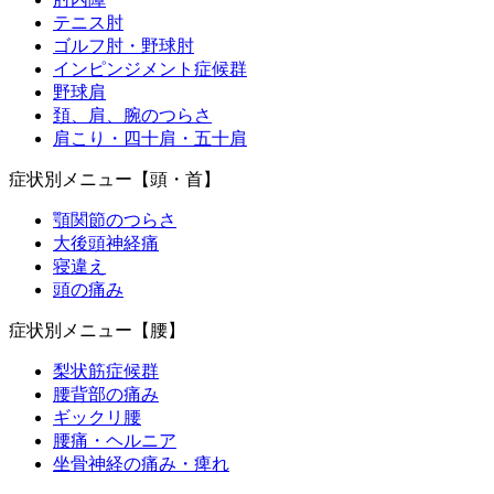
テニス肘
ゴルフ肘・野球肘
インピンジメント症候群
野球肩
頚、肩、腕のつらさ
肩こり・四十肩・五十肩
症状別メニュー【頭・首】
顎関節のつらさ
大後頭神経痛
寝違え
頭の痛み
症状別メニュー【腰】
梨状筋症候群
腰背部の痛み
ギックリ腰
腰痛・ヘルニア
坐骨神経の痛み・痺れ