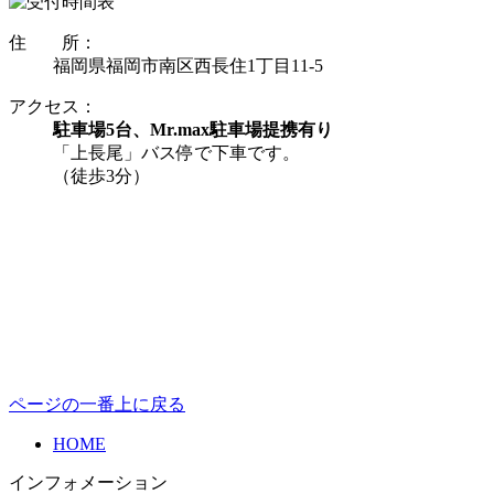
住 所：
福岡県福岡市南区西長住1丁目11-5
アクセス：
駐車場5台、Mr.max駐車場提携有り
「上長尾」バス停で下車です。
（徒歩3分）
ページの一番上に戻る
HOME
インフォメーション