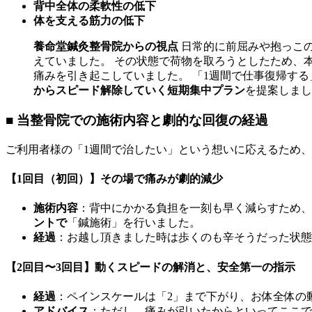
背中全体の柔軟性の低下
体を支える筋力の低下
養命堂鍼灸整骨院からの視点
日常的に前屈みや抱っこ
えていました。 その状態で荷物を取ろうとしたため、
痛みを引き起こしていました。 「1週間で仕事復帰す
からスピード解除していく短期集中プラン
を提案しまし
■ 当整骨院での施術内容と劇的な回復の経過
ご利用者様の「1週間で治したい」という想いに応えるため
【1回目（初回）】その場で痛みが劇的減少
施術内容
：背中にかかる負担を一刻も早く減らすため、
ントで
「鍼施術」を行いました。
経過
：お越し頂きました時は歩くのも辛そうだった状態
【2回目〜3回目】動くスピードの解消と、安全第一の指示
経過
：ペインスケールは「2」まで下がり、お体全体の
アドバイス
：ただし、痛みが引いたからといってここで