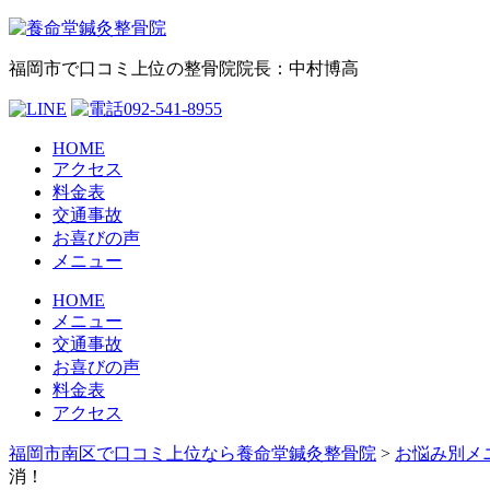
福岡市で口コミ上位の整骨院
院長：中村博高
HOME
アクセス
料金表
交通事故
お喜びの声
メニュー
HOME
メニュー
交通事故
お喜びの声
料金表
アクセス
福岡市南区で口コミ上位なら養命堂鍼灸整骨院
>
お悩み別メ
消！