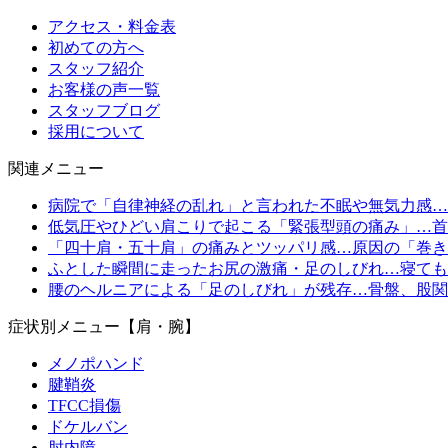
アクセス・料金表
初めての方へ
スタッフ紹介
お客様の声一覧
スタッフブログ
採用について
関連メニュー
病院で「自律神経の乱れ」と言われた不眠や無気力感…
低気圧やひどい肩こりで起こる「緊張型頭の痛み」…首
「四十肩・五十肩」の痛みとツッパリ感…原因の「巻き
ふとした瞬間に走ったお尻の激痛・足のしびれ…寝ても
腰のヘルニアによる「足のしびれ」が残存…骨盤、股関
症状別メニュー【肩・腕】
メノポハンド
腱鞘炎
TFCC損傷
ドケルバン
肘内障