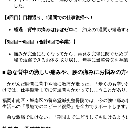
した。
【4回目】目標通り、1週間での仕事復帰へ！
経過
：
背中の痛みはほぼゼロ
に！約束の1週間が経過す
【5回目〜6回目（合計6回で卒業）】
痛みが完全になくなってから、再発を完璧に防ぐためプ
場で活躍できるお体を取り戻し、無事に当整骨院を卒業
■ 急な背中の激しい痛みや、腰の痛みにお悩みの方
「かがんだ瞬間に背中や腰に激痛が走った」「歩くのも辛い
けでは、仕事復帰までに何週間もかかってしまうことがあり
福岡市南区・城南区の養命堂鍼灸整骨院では、今の強い痛み
生活への「最短でのスピード復帰」を全力でサポートします
「急な激痛で動けない」「期限までにどうしても動けるよう