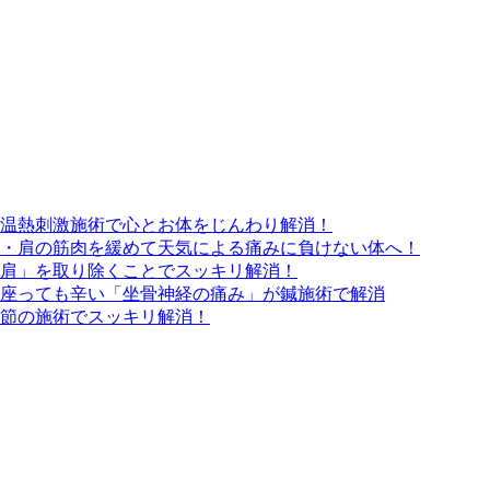
温熱刺激施術で心とお体をじんわり解消！
・肩の筋肉を緩めて天気による痛みに負けない体へ！
肩」を取り除くことでスッキリ解消！
座っても辛い「坐骨神経の痛み」が鍼施術で解消
節の施術でスッキリ解消！