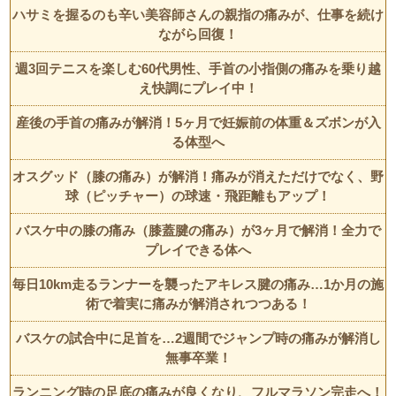
ハサミを握るのも辛い美容師さんの親指の痛みが、仕事を続け
ながら回復！
週3回テニスを楽しむ60代男性、手首の小指側の痛みを乗り越
え快調にプレイ中！
産後の手首の痛みが解消！5ヶ月で妊娠前の体重＆ズボンが入
る体型へ
オスグッド（膝の痛み）が解消！痛みが消えただけでなく、野
球（ピッチャー）の球速・飛距離もアップ！
バスケ中の膝の痛み（膝蓋腱の痛み）が3ヶ月で解消！全力で
プレイできる体へ
毎日10km走るランナーを襲ったアキレス腱の痛み…1か月の施
術で着実に痛みが解消されつつある！
バスケの試合中に足首を…2週間でジャンプ時の痛みが解消し
無事卒業！
ランニング時の足底の痛みが良くなり、フルマラソン完走へ！