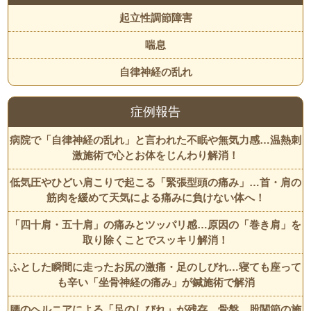
起立性調節障害
喘息
自律神経の乱れ
症例報告
病院で「自律神経の乱れ」と言われた不眠や無気力感…温熱刺
激施術で心とお体をじんわり解消！
低気圧やひどい肩こりで起こる「緊張型頭の痛み」…首・肩の
筋肉を緩めて天気による痛みに負けない体へ！
「四十肩・五十肩」の痛みとツッパリ感…原因の「巻き肩」を
取り除くことでスッキリ解消！
ふとした瞬間に走ったお尻の激痛・足のしびれ…寝ても座って
も辛い「坐骨神経の痛み」が鍼施術で解消
腰のヘルニアによる「足のしびれ」が残存…骨盤、股関節の施