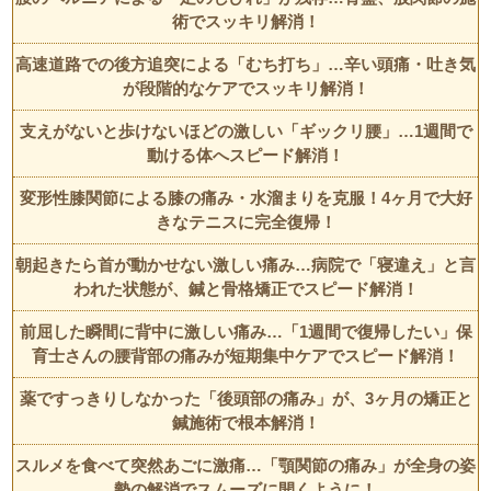
術でスッキリ解消！
高速道路での後方追突による「むち打ち」…辛い頭痛・吐き気
が段階的なケアでスッキリ解消！
支えがないと歩けないほどの激しい「ギックリ腰」…1週間で
動ける体へスピード解消！
変形性膝関節による膝の痛み・水溜まりを克服！4ヶ月で大好
きなテニスに完全復帰！
朝起きたら首が動かせない激しい痛み…病院で「寝違え」と言
われた状態が、鍼と骨格矯正でスピード解消！
前屈した瞬間に背中に激しい痛み…「1週間で復帰したい」保
育士さんの腰背部の痛みが短期集中ケアでスピード解消！
薬ですっきりしなかった「後頭部の痛み」が、3ヶ月の矯正と
鍼施術で根本解消！
スルメを食べて突然あごに激痛…「顎関節の痛み」が全身の姿
勢の解消でスムーズに開くように！