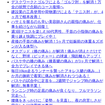
デスクワークとゴルフによる「ゴルフ肘」を解消！万
全の状態で念願のコース復帰へ
建設業の工具使用や荷物運びによる「テニス肘」が、4
ヶ月で根本改善！
ハサミを握るのも辛い美容師さんの親指の痛みが、仕
事を続けながら回復！
週3回テニスを楽しむ60代男性、手首の小指側の痛みを
乗り越え快調にプレイ中！
産後の手首の痛みが解消！5ヶ月で妊娠前の体重＆ズボ
ンが入る体型へ
オスグッド（膝の痛み）が解消！痛みが消えただけで
なく、野球（ピッチャー）の球速・飛距離もアップ！
バスケ中の膝の痛み（膝蓋腱の痛み）が3ヶ月で解消！
全力でプレイできる体へ
毎日10km走るランナーを襲ったアキレス腱の痛み…1
か月の施術で着実に痛みが解消されつつある！
バスケの試合中に足首を…2週間でジャンプ時の痛みが
解消し無事卒業！
ランニング時の足底の痛みが良くなり、フルマラソン
完走へ！
腰痛をきっかけに「姿勢」を見直し、夜の息苦しさが