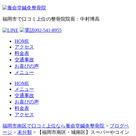
福岡市で口コミ上位の整骨院
院長：中村博高
HOME
アクセス
料金表
交通事故
お喜びの声
メニュー
HOME
メニュー
交通事故
お喜びの声
料金表
アクセス
福岡市南区で口コミ上位なら養命堂鍼灸整骨院
>
ブログペ
ージ
>
未分類
>
【福岡市南区・城南区】スーパーやコイン