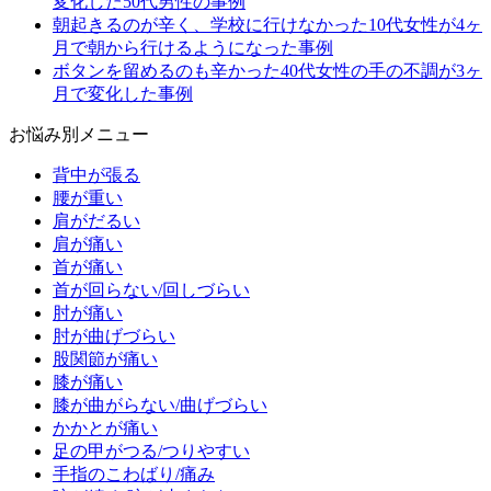
変化した50代男性の事例
朝起きるのが辛く、学校に行けなかった10代女性が4ヶ
月で朝から行けるようになった事例
ボタンを留めるのも辛かった40代女性の手の不調が3ヶ
月で変化した事例
お悩み別メニュー
背中が張る
腰が重い
肩がだるい
肩が痛い
首が痛い
首が回らない/回しづらい
肘が痛い
肘が曲げづらい
股関節が痛い
膝が痛い
膝が曲がらない/曲げづらい
かかとが痛い
足の甲がつる/つりやすい
手指のこわばり/痛み