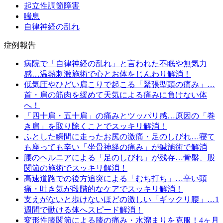
起立性調節障害
喘息
自律神経の乱れ
症例報告
病院で「自律神経の乱れ」と言われた不眠や無気力
感…温熱刺激施術で心とお体をじんわり解消！
低気圧やひどい肩こりで起こる「緊張型頭の痛み」…
首・肩の筋肉を緩めて天気による痛みに負けない体
へ！
「四十肩・五十肩」の痛みとツッパリ感…原因の「巻
き肩」を取り除くことでスッキリ解消！
ふとした瞬間に走ったお尻の激痛・足のしびれ…寝て
も座っても辛い「坐骨神経の痛み」が鍼施術で解消
腰のヘルニアによる「足のしびれ」が残存…骨盤、股
関節の施術でスッキリ解消！
高速道路での後方追突による「むち打ち」…辛い頭
痛・吐き気が段階的なケアでスッキリ解消！
支えがないと歩けないほどの激しい「ギックリ腰」…1
週間で動ける体へスピード解消！
変形性膝関節による膝の痛み・水溜まりを克服！4ヶ月