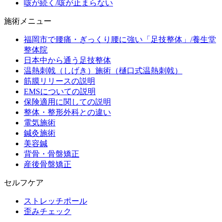
咳が続く/咳が止まらない
施術メニュー
福岡市で腰痛・ぎっくり腰に強い「足技整体」/養生堂
整体院
日本中から通う足技整体
温熱刺戟（しげき）施術（樋口式温熱刺戟）
筋膜リリースの説明
EMSについての説明
保険適用に関しての説明
整体・整形外科との違い
電気施術
鍼灸施術
美容鍼
背骨・骨盤矯正
産後骨盤矯正
セルフケア
ストレッチポール
歪みチェック