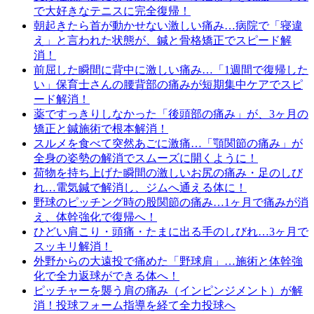
で大好きなテニスに完全復帰！
朝起きたら首が動かせない激しい痛み…病院で「寝違
え」と言われた状態が、鍼と骨格矯正でスピード解
消！
前屈した瞬間に背中に激しい痛み…「1週間で復帰した
い」保育士さんの腰背部の痛みが短期集中ケアでスピ
ード解消！
薬ですっきりしなかった「後頭部の痛み」が、3ヶ月の
矯正と鍼施術で根本解消！
スルメを食べて突然あごに激痛…「顎関節の痛み」が
全身の姿勢の解消でスムーズに開くように！
荷物を持ち上げた瞬間の激しいお尻の痛み・足のしび
れ…電気鍼で解消し、ジムへ通える体に！
野球のピッチング時の股関節の痛み…1ヶ月で痛みが消
え、体幹強化で復帰へ！
ひどい肩こり・頭痛・たまに出る手のしびれ…3ヶ月で
スッキリ解消！
外野からの大遠投で痛めた「野球肩」…施術と体幹強
化で全力返球ができる体へ！
ピッチャーを襲う肩の痛み（インピンジメント）が解
消！投球フォーム指導を経て全力投球へ