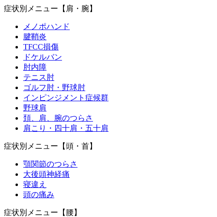
症状別メニュー【肩・腕】
メノポハンド
腱鞘炎
TFCC損傷
ドケルバン
肘内障
テニス肘
ゴルフ肘・野球肘
インピンジメント症候群
野球肩
頚、肩、腕のつらさ
肩こり・四十肩・五十肩
症状別メニュー【頭・首】
顎関節のつらさ
大後頭神経痛
寝違え
頭の痛み
症状別メニュー【腰】