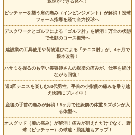
返球ができる体へ！
ピッチャーを襲う肩の痛み（インピンジメント）が解消！投球
フォーム指導を経て全力投球へ
デスクワークとゴルフによる「ゴルフ肘」を解消！万全の状態
で念願のコース復帰へ
建設業の工具使用や荷物運びによる「テニス肘」が、4ヶ月で
根本改善！
ハサミを握るのも辛い美容師さんの親指の痛みが、仕事を続け
ながら回復！
週3回テニスを楽しむ60代男性、手首の小指側の痛みを乗り越
え快調にプレイ中！
産後の手首の痛みが解消！5ヶ月で妊娠前の体重＆ズボンが入
る体型へ
オスグッド（膝の痛み）が解消！痛みが消えただけでなく、野
球（ピッチャー）の球速・飛距離もアップ！