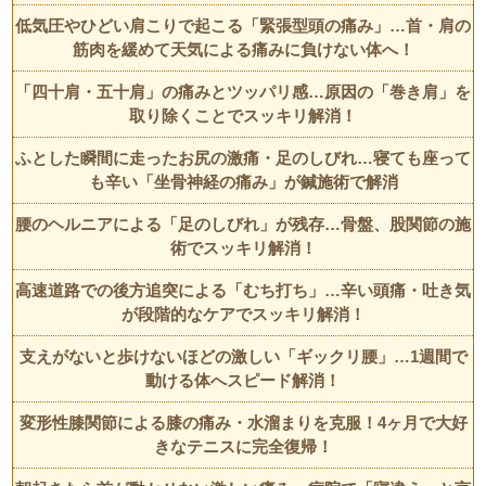
低気圧やひどい肩こりで起こる「緊張型頭の痛み」…首・肩の
筋肉を緩めて天気による痛みに負けない体へ！
「四十肩・五十肩」の痛みとツッパリ感…原因の「巻き肩」を
取り除くことでスッキリ解消！
ふとした瞬間に走ったお尻の激痛・足のしびれ…寝ても座って
も辛い「坐骨神経の痛み」が鍼施術で解消
腰のヘルニアによる「足のしびれ」が残存…骨盤、股関節の施
術でスッキリ解消！
高速道路での後方追突による「むち打ち」…辛い頭痛・吐き気
が段階的なケアでスッキリ解消！
支えがないと歩けないほどの激しい「ギックリ腰」…1週間で
動ける体へスピード解消！
変形性膝関節による膝の痛み・水溜まりを克服！4ヶ月で大好
きなテニスに完全復帰！