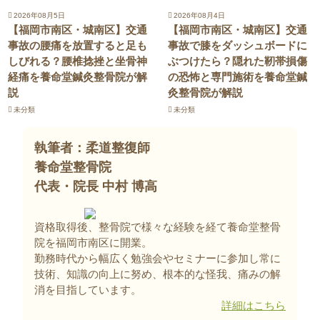
2026年08月5日
2026年08月4日
【福岡市南区・城南区】交通
【福岡市南区・城南区】交通
事故の腰痛を放置すると足も
事故で膝をダッシュボードに
しびれる？腰椎捻挫と坐骨神
ぶつけたら？隠れた靭帯損傷
経痛を養命堂鍼灸整骨院が解
の恐怖と専門施術を養命堂鍼
説
灸整骨院が解説
未分類
未分類
執筆者：柔道整復師
養命堂整骨院
代表・院長 中村 博高
資格取得後、整骨院で様々な経験を経て養命堂整骨
院を福岡市南区に開業。
勤務時代から幅広く勉強会やセミナーに参加し常に
技術、知識の向上に努め、根本的な怪我、痛みの解
消を目指しています。
詳細はこちら