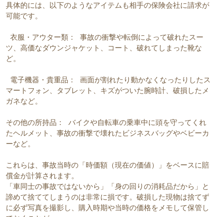
具体的には、以下のようなアイテムも相手の保険会社に請求が
可能です。
 衣服・アウター類： 事故の衝撃や転倒によって破れたスー
ツ、高価なダウンジャケット、コート、破れてしまった靴な
ど。
 電子機器・貴重品： 画面が割れたり動かなくなったりしたス
マートフォン、タブレット、キズがついた腕時計、破損したメ
ガネなど。
その他の所持品： バイクや自転車の乗車中に頭を守ってくれ
たヘルメット、事故の衝撃で壊れたビジネスバッグやベビーカ
ーなど。
これらは、事故当時の「時価額（現在の価値）」をベースに賠
償金が計算されます。
「車同士の事故ではないから」「身の回りの消耗品だから」と
諦めて捨ててしまうのは非常に損です。破損した現物は捨てず
に必ず写真を撮影し、購入時期や当時の価格をメモして保管し