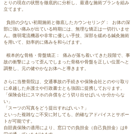
とりの現在の状態を徹底的に分析し、最適な施術プランを組み
立てます。
 負担の少ない初期施術と徹底したカウンセリング： お体の深
部に強い痛みが出ている時期には、無理な矯正は一切行いませ
ん。微弱電流機器や非常に優しい手技、深部を緩める鍼灸施術
を用いて、効率的に痛みを和らげます。 
 根本的な骨格・骨盤矯正： 痛みが落ち着いてきた段階で、事
故の衝撃によって歪んでしまった骨格や骨盤を正しい位置へと
調整し、元の健やかなお体へと導きます。 
さらに当整骨院は、交通事故の手続きや保険会社とのやり取り
に卓越した弁護士や行政書士とも強固に提携しております。
「保険会社にスマホの弁償をどう切り出せばいいか分からな
い」
「スーツの写真をどう提出すればいい？」
といった複雑なご不安に対しても、的確なアドバイスとサポー
トが可能です。
自賠責保険の適用により、窓口での負担金（自己負担金）は0