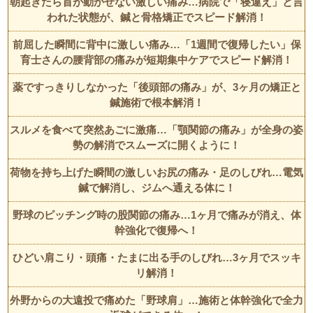
朝起きたら首が動かせない激しい痛み…病院で「寝違え」と言
われた状態が、鍼と骨格矯正でスピード解消！
前屈した瞬間に背中に激しい痛み…「1週間で復帰したい」保
育士さんの腰背部の痛みが短期集中ケアでスピード解消！
薬ですっきりしなかった「後頭部の痛み」が、3ヶ月の矯正と
鍼施術で根本解消！
スルメを食べて突然あごに激痛…「顎関節の痛み」が全身の姿
勢の解消でスムーズに開くように！
荷物を持ち上げた瞬間の激しいお尻の痛み・足のしびれ…電気
鍼で解消し、ジムへ通える体に！
野球のピッチング時の股関節の痛み…1ヶ月で痛みが消え、体
幹強化で復帰へ！
ひどい肩こり・頭痛・たまに出る手のしびれ…3ヶ月でスッキ
リ解消！
外野からの大遠投で痛めた「野球肩」…施術と体幹強化で全力