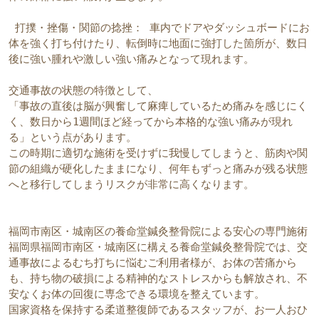
 打撲・挫傷・関節の捻挫： 車内でドアやダッシュボードにお
体を強く打ち付けたり、転倒時に地面に強打した箇所が、数日
後に強い腫れや激しい強い痛みとなって現れます。
交通事故の状態の特徴として、
「事故の直後は脳が興奮して麻痺しているため痛みを感じにく
く、数日から1週間ほど経ってから本格的な強い痛みが現れ
る」という点があります。
この時期に適切な施術を受けずに我慢してしまうと、筋肉や関
節の組織が硬化したままになり、何年もずっと痛みが残る状態
へと移行してしまうリスクが非常に高くなります。
福岡市南区・城南区の養命堂鍼灸整骨院による安心の専門施術
福岡県福岡市南区・城南区に構える養命堂鍼灸整骨院では、交
通事故によるむち打ちに悩むご利用者様が、お体の苦痛から
も、持ち物の破損による精神的なストレスからも解放され、不
安なくお体の回復に専念できる環境を整えています。  
国家資格を保持する柔道整復師であるスタッフが、お一人おひ