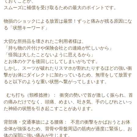
ておくことが、
スムーズに補償を受け取るための最大のポイントです。
物損のショックによる放置は厳禁！ずっと痛みが残る原因にな
る「状態キーワード」
大切な所持品を壊されたご利用者様は、
「持ち物の片付けや保険会社との連絡が忙しいから」
「怪我は大したことないように思えるから」
とお体のケアを後回しにしてしまいがちです。
しかし、スーツが破れたりスマホが割れたりするほどの強い衝
撃がお体にダイレクトに加わっているため、無理をして放置す
ると以下のような重い状態へ繋がってしまいます。  
 むち打ち（頸椎捻挫）： 衝突の勢いで首が激しく振られ、首
の痛みだけでなく、頭痛、めまい、吐き気、手のしびれといっ
た神経の状態を引き起こすことがあります。  
背部痛・交通事故による腰痛： 不意の衝撃をかばおうとお体
全体が強張るため、背骨や骨盤周辺の筋肉が過度に緊張し、お
体の深部に強い痛みが生じます。  