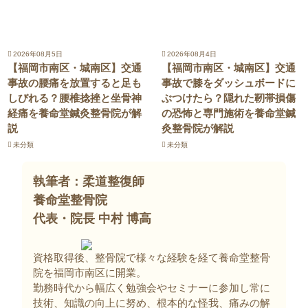
2026年08月5日
2026年08月4日
【福岡市南区・城南区】交通
【福岡市南区・城南区】交通
事故の腰痛を放置すると足も
事故で膝をダッシュボードに
しびれる？腰椎捻挫と坐骨神
ぶつけたら？隠れた靭帯損傷
経痛を養命堂鍼灸整骨院が解
の恐怖と専門施術を養命堂鍼
説
灸整骨院が解説
未分類
未分類
執筆者：柔道整復師
養命堂整骨院
代表・院長 中村 博高
資格取得後、整骨院で様々な経験を経て養命堂整骨
院を福岡市南区に開業。
勤務時代から幅広く勉強会やセミナーに参加し常に
技術、知識の向上に努め、根本的な怪我、痛みの解