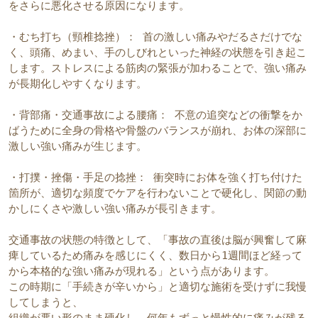
をさらに悪化させる原因になります。
・むち打ち（頸椎捻挫）： 首の激しい痛みやだるさだけでな
く、頭痛、めまい、手のしびれといった神経の状態を引き起こ
します。ストレスによる筋肉の緊張が加わることで、強い痛み
が長期化しやすくなります。
・背部痛・交通事故による腰痛： 不意の追突などの衝撃をか
ばうために全身の骨格や骨盤のバランスが崩れ、お体の深部に
激しい強い痛みが生じます。
・打撲・挫傷・手足の捻挫： 衝突時にお体を強く打ち付けた
箇所が、適切な頻度でケアを行わないことで硬化し、関節の動
かしにくさや激しい強い痛みが長引きます。
交通事故の状態の特徴として、「事故の直後は脳が興奮して麻
痺しているため痛みを感じにくく、数日から1週間ほど経って
から本格的な強い痛みが現れる」という点があります。
この時期に「手続きが辛いから」と適切な施術を受けずに我慢
してしまうと、
組織が悪い形のまま硬化し、何年もずっと慢性的に痛みが残る