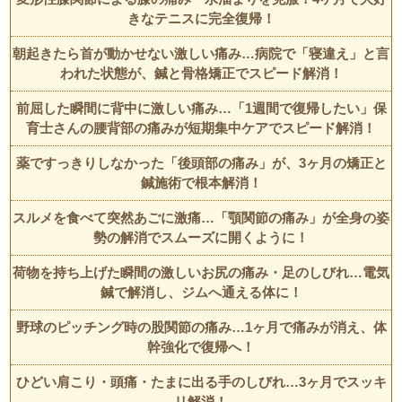
きなテニスに完全復帰！
朝起きたら首が動かせない激しい痛み…病院で「寝違え」と言
われた状態が、鍼と骨格矯正でスピード解消！
前屈した瞬間に背中に激しい痛み…「1週間で復帰したい」保
育士さんの腰背部の痛みが短期集中ケアでスピード解消！
薬ですっきりしなかった「後頭部の痛み」が、3ヶ月の矯正と
鍼施術で根本解消！
スルメを食べて突然あごに激痛…「顎関節の痛み」が全身の姿
勢の解消でスムーズに開くように！
荷物を持ち上げた瞬間の激しいお尻の痛み・足のしびれ…電気
鍼で解消し、ジムへ通える体に！
野球のピッチング時の股関節の痛み…1ヶ月で痛みが消え、体
幹強化で復帰へ！
ひどい肩こり・頭痛・たまに出る手のしびれ…3ヶ月でスッキ
リ解消！