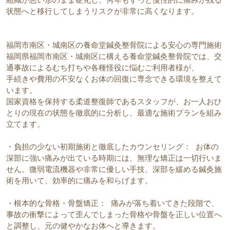
状態へと移行してしまうリスクが非常に高くなります。
福岡市南区・城南区の養命堂鍼灸整骨院による安心の専門施術
福岡県福岡市南区・城南区に構える養命堂鍼灸整骨院では、交
通事故によるむち打ちや各種怪役に悩むご利用者様が、
手続きや費用の不安なくお体の回復に専念できる環境を整えて
います。
国家資格を保持する柔道整復師であるスタッフが、お一人おひ
とりの現在の状態を徹底的に分析し、最適な施術プランを組み
立てます。
・負担の少ない初期施術と徹底したカウンセリング： お体の
深部に強い痛みが出ている時期には、無理な矯正は一切行いま
せん。微弱電流機器や非常に優しい手技、深部を緩める鍼灸施
術を用いて、効率的に痛みを和らげます。
・根本的な骨格・骨盤矯正： 痛みが落ち着いてきた段階で、
事故の衝撃によって歪んでしまった骨格や骨盤を正しい位置へ
と調整し、元の健やかなお体へと導きます。