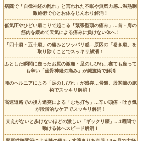
病院で「自律神経の乱れ」と言われた不眠や無気力感…温熱刺
激施術で心とお体をじんわり解消！
低気圧やひどい肩こりで起こる「緊張型頭の痛み」…首・肩の
筋肉を緩めて天気による痛みに負けない体へ！
「四十肩・五十肩」の痛みとツッパリ感…原因の「巻き肩」を
取り除くことでスッキリ解消！
ふとした瞬間に走ったお尻の激痛・足のしびれ…寝ても座って
も辛い「坐骨神経の痛み」が鍼施術で解消
腰のヘルニアによる「足のしびれ」が残存…骨盤、股関節の施
術でスッキリ解消！
高速道路での後方追突による「むち打ち」…辛い頭痛・吐き気
が段階的なケアでスッキリ解消！
支えがないと歩けないほどの激しい「ギックリ腰」…1週間で
動ける体へスピード解消！
変形性膝関節による膝の痛み・水溜まりを克服！4ヶ月で大好