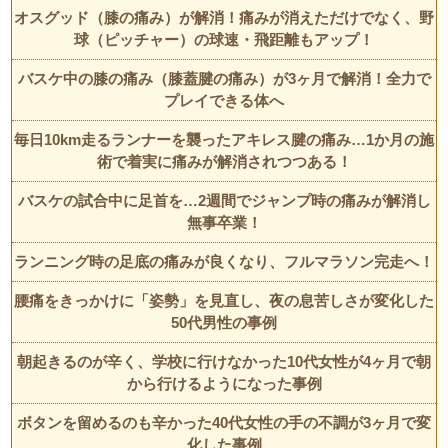
オスグッド（膝の痛み）が解消！痛みが消えただけでなく、野
球（ピッチャー）の球速・飛距離もアップ！
バスケ中の膝の痛み（膝蓋腱の痛み）が3ヶ月で解消！全力で
プレイできる体へ
毎日10km走るランナーを襲ったアキレス腱の痛み…1か月の施
術で着実に痛みが解消されつつある！
バスケの試合中に足首を…2週間でジャンプ時の痛みが解消し
無事卒業！
ランニング時の足底の痛みが良くなり、フルマラソン完走へ！
腰痛をきっかけに「姿勢」を見直し、夜の息苦しさが変化した
50代男性の事例
朝起きるのが辛く、学校に行けなかった10代女性が4ヶ月で朝
から行けるようになった事例
ボタンを留めるのも辛かった40代女性の手の不調が3ヶ月で変
化した事例