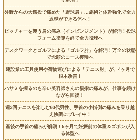
外野からの大遠投で痛めた「野球肩」…施術と体幹強化で全力
返球ができる体へ！
ピッチャーを襲う肩の痛み（インピンジメント）が解消！投球
フォーム指導を経て全力投球へ
デスクワークとゴルフによる「ゴルフ肘」を解消！万全の状態
で念願のコース復帰へ
建設業の工具使用や荷物運びによる「テニス肘」が、4ヶ月で
根本改善！
ハサミを握るのも辛い美容師さんの親指の痛みが、仕事を続け
ながら回復！
週3回テニスを楽しむ60代男性、手首の小指側の痛みを乗り越
え快調にプレイ中！
産後の手首の痛みが解消！5ヶ月で妊娠前の体重＆ズボンが入
る体型へ