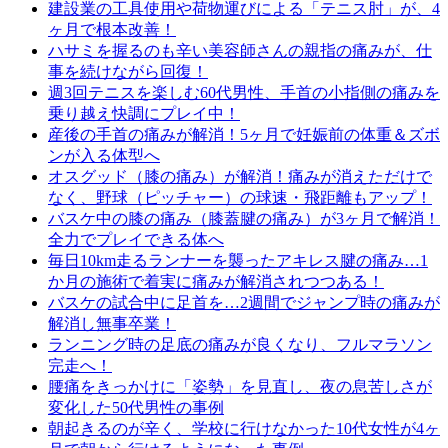
建設業の工具使用や荷物運びによる「テニス肘」が、4
ヶ月で根本改善！
ハサミを握るのも辛い美容師さんの親指の痛みが、仕
事を続けながら回復！
週3回テニスを楽しむ60代男性、手首の小指側の痛みを
乗り越え快調にプレイ中！
産後の手首の痛みが解消！5ヶ月で妊娠前の体重＆ズボ
ンが入る体型へ
オスグッド（膝の痛み）が解消！痛みが消えただけで
なく、野球（ピッチャー）の球速・飛距離もアップ！
バスケ中の膝の痛み（膝蓋腱の痛み）が3ヶ月で解消！
全力でプレイできる体へ
毎日10km走るランナーを襲ったアキレス腱の痛み…1
か月の施術で着実に痛みが解消されつつある！
バスケの試合中に足首を…2週間でジャンプ時の痛みが
解消し無事卒業！
ランニング時の足底の痛みが良くなり、フルマラソン
完走へ！
腰痛をきっかけに「姿勢」を見直し、夜の息苦しさが
変化した50代男性の事例
朝起きるのが辛く、学校に行けなかった10代女性が4ヶ