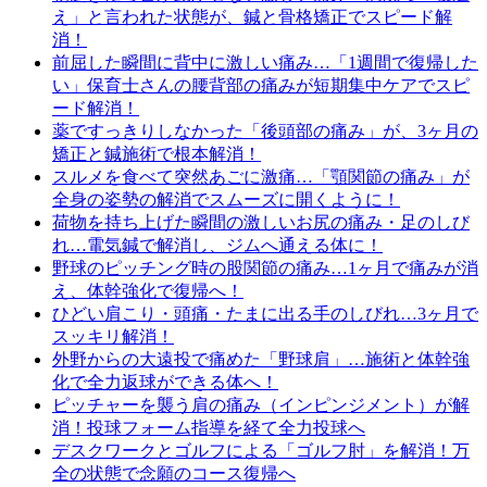
え」と言われた状態が、鍼と骨格矯正でスピード解
消！
前屈した瞬間に背中に激しい痛み…「1週間で復帰した
い」保育士さんの腰背部の痛みが短期集中ケアでスピ
ード解消！
薬ですっきりしなかった「後頭部の痛み」が、3ヶ月の
矯正と鍼施術で根本解消！
スルメを食べて突然あごに激痛…「顎関節の痛み」が
全身の姿勢の解消でスムーズに開くように！
荷物を持ち上げた瞬間の激しいお尻の痛み・足のしび
れ…電気鍼で解消し、ジムへ通える体に！
野球のピッチング時の股関節の痛み…1ヶ月で痛みが消
え、体幹強化で復帰へ！
ひどい肩こり・頭痛・たまに出る手のしびれ…3ヶ月で
スッキリ解消！
外野からの大遠投で痛めた「野球肩」…施術と体幹強
化で全力返球ができる体へ！
ピッチャーを襲う肩の痛み（インピンジメント）が解
消！投球フォーム指導を経て全力投球へ
デスクワークとゴルフによる「ゴルフ肘」を解消！万
全の状態で念願のコース復帰へ