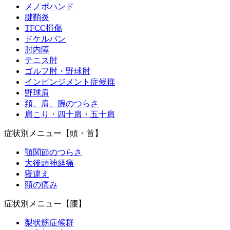
メノポハンド
腱鞘炎
TFCC損傷
ドケルバン
肘内障
テニス肘
ゴルフ肘・野球肘
インピンジメント症候群
野球肩
頚、肩、腕のつらさ
肩こり・四十肩・五十肩
症状別メニュー【頭・首】
顎関節のつらさ
大後頭神経痛
寝違え
頭の痛み
症状別メニュー【腰】
梨状筋症候群