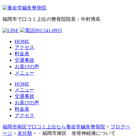
福岡市で口コミ上位の整骨院
院長：中村博高
HOME
アクセス
料金表
交通事故
お喜びの声
メニュー
HOME
メニュー
交通事故
お喜びの声
料金表
アクセス
福岡市南区で口コミ上位なら養命堂鍼灸整骨院
>
ブログペ
ージ
>
未分類
>
・福岡市南区 坐骨神経痛について