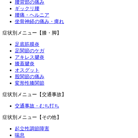
腰背部の痛み
ギックリ腰
腰痛・ヘルニア
坐骨神経の痛み・痺れ
症状別メニュー【膝・脚】
足底筋膜炎
足関節のケガ
アキレス腱炎
膝蓋腱炎
オスグット
股関節の痛み
変形性膝関節
症状別メニュー【交通事故】
交通事故・むち打ち
症状別メニュー【その他】
起立性調節障害
喘息