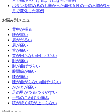
月で朝から行けるようになった事例
ボタンを留めるのも辛かった40代女性の手の不調が3ヶ
月で変化した事例
お悩み別メニュー
背中が張る
腰が重い
肩がだるい
肩が痛い
首が痛い
首が回らない/回しづらい
肘が痛い
肘が曲げづらい
股関節が痛い
膝が痛い
膝が曲がらない/曲げづらい
かかとが痛い
足の甲がつる/つりやすい
手指のこわばり/痛み
咳が続く/咳が止まらない