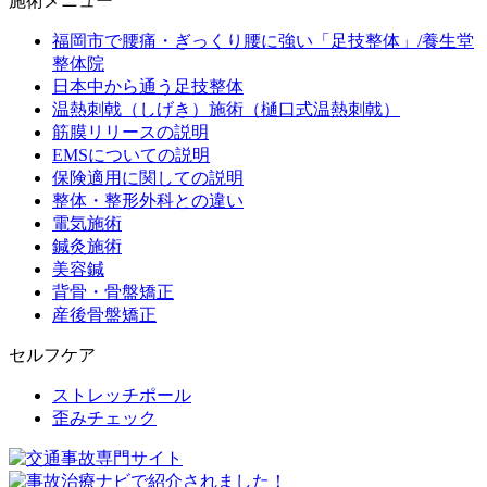
施術メニュー
福岡市で腰痛・ぎっくり腰に強い「足技整体」/養生堂
整体院
日本中から通う足技整体
温熱刺戟（しげき）施術（樋口式温熱刺戟）
筋膜リリースの説明
EMSについての説明
保険適用に関しての説明
整体・整形外科との違い
電気施術
鍼灸施術
美容鍼
背骨・骨盤矯正
産後骨盤矯正
セルフケア
ストレッチポール
歪みチェック