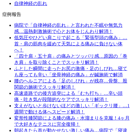
自律神経の乱れ
症例報告
病院で「自律神経の乱れ」と言われた不眠や無気力
感…温熱刺激施術で心とお体をじんわり解消！
低気圧やひどい肩こりで起こる「緊張型頭の痛み」…
首・肩の筋肉を緩めて天気による痛みに負けない体
へ！
「四十肩・五十肩」の痛みとツッパリ感…原因の「巻
き肩」を取り除くことでスッキリ解消！
ふとした瞬間に走ったお尻の激痛・足のしびれ…寝て
も座っても辛い「坐骨神経の痛み」が鍼施術で解消
腰のヘルニアによる「足のしびれ」が残存…骨盤、股
関節の施術でスッキリ解消！
高速道路での後方追突による「むち打ち」…辛い頭
痛・吐き気が段階的なケアでスッキリ解消！
支えがないと歩けないほどの激しい「ギックリ腰」…1
週間で動ける体へスピード解消！
変形性膝関節による膝の痛み・水溜まりを克服！4ヶ月
で大好きなテニスに完全復帰！
朝起きたら首が動かせない激しい痛み…病院で「寝違