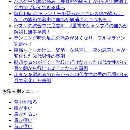
バスケ中の膝の痛み（膝蓋腱の痛み）が3ヶ月で解消！
全力でプレイできる体へ
毎日10km走るランナーを襲ったアキレス腱の痛み…1
か月の施術で着実に痛みが解消されつつある！
バスケの試合中に足首を…2週間でジャンプ時の痛みが
解消し無事卒業！
ランニング時の足底の痛みが良くなり、フルマラソン
完走へ！
腰痛をきっかけに「姿勢」を見直し、夜の息苦しさが
変化した50代男性の事例
朝起きるのが辛く、学校に行けなかった10代女性が4ヶ
月で朝から行けるようになった事例
ボタンを留めるのも辛かった40代女性の手の不調が3ヶ
月で変化した事例
お悩み別メニュー
背中が張る
腰が重い
肩がだるい
肩が痛い
首が痛い