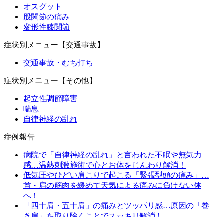
オスグット
股関節の痛み
変形性膝関節
症状別メニュー【交通事故】
交通事故・むち打ち
症状別メニュー【その他】
起立性調節障害
喘息
自律神経の乱れ
症例報告
病院で「自律神経の乱れ」と言われた不眠や無気力
感…温熱刺激施術で心とお体をじんわり解消！
低気圧やひどい肩こりで起こる「緊張型頭の痛み」…
首・肩の筋肉を緩めて天気による痛みに負けない体
へ！
「四十肩・五十肩」の痛みとツッパリ感…原因の「巻
き肩」を取り除くことでスッキリ解消！