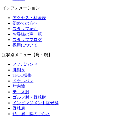
インフォメーション
アクセス・料金表
初めての方へ
スタッフ紹介
お客様の声一覧
スタッフブログ
採用について
症状別メニュー【肩・腕】
メノポハンド
腱鞘炎
TFCC損傷
ドケルバン
肘内障
テニス肘
ゴルフ肘・野球肘
インピンジメント症候群
野球肩
頚、肩、腕のつらさ