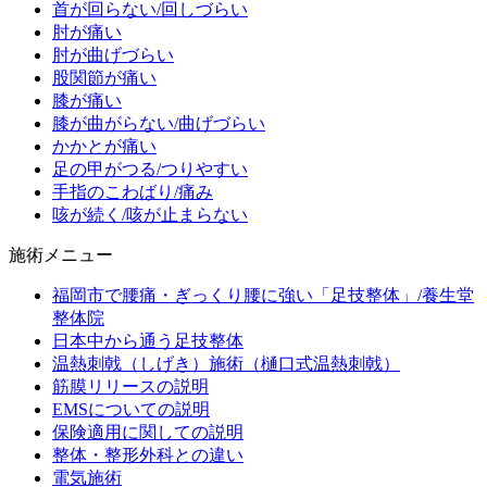
首が回らない/回しづらい
肘が痛い
肘が曲げづらい
股関節が痛い
膝が痛い
膝が曲がらない/曲げづらい
かかとが痛い
足の甲がつる/つりやすい
手指のこわばり/痛み
咳が続く/咳が止まらない
施術メニュー
福岡市で腰痛・ぎっくり腰に強い「足技整体」/養生堂
整体院
日本中から通う足技整体
温熱刺戟（しげき）施術（樋口式温熱刺戟）
筋膜リリースの説明
EMSについての説明
保険適用に関しての説明
整体・整形外科との違い
電気施術