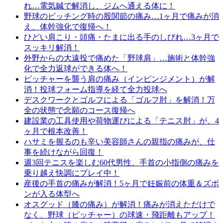
れ…電気鍼で解消し、ジムへ通える体に！
野球のピッチング時の股関節の痛み…1ヶ月で痛みが消
え、体幹強化で復帰へ！
ひどい肩こり・頭痛・たまに出る手のしびれ…3ヶ月で
スッキリ解消！
外野からの大遠投で痛めた「野球肩」…施術と体幹強
化で全力返球ができる体へ！
ピッチャーを襲う肩の痛み（インピンジメント）が解
消！投球フォーム指導を経て全力投球へ
デスクワークとゴルフによる「ゴルフ肘」を解消！万
全の状態で念願のコース復帰へ
建設業の工具使用や荷物運びによる「テニス肘」が、4
ヶ月で根本改善！
ハサミを握るのも辛い美容師さんの親指の痛みが、仕
事を続けながら回復！
週3回テニスを楽しむ60代男性、手首の小指側の痛みを
乗り越え快調にプレイ中！
産後の手首の痛みが解消！5ヶ月で妊娠前の体重＆ズボ
ンが入る体型へ
オスグッド（膝の痛み）が解消！痛みが消えただけで
なく、野球（ピッチャー）の球速・飛距離もアップ！