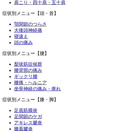
肩こり・四十肩・五十肩
症状別メニュー【頭・首】
顎関節のつらさ
大後頭神経痛
寝違え
頭の痛み
症状別メニュー【腰】
梨状筋症候群
腰背部の痛み
ギックリ腰
腰痛・ヘルニア
坐骨神経の痛み・痺れ
症状別メニュー【膝・脚】
足底筋膜炎
足関節のケガ
アキレス腱炎
膝蓋腱炎