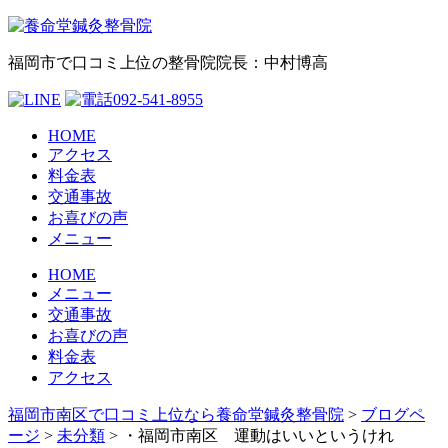
福岡市で口コミ上位の整骨院
院長：中村博高
HOME
アクセス
料金表
交通事故
お喜びの声
メニュー
HOME
メニュー
交通事故
お喜びの声
料金表
アクセス
福岡市南区で口コミ上位なら養命堂鍼灸整骨院
>
ブログペ
ージ
>
未分類
>
・福岡市南区 運動はいいというけれ