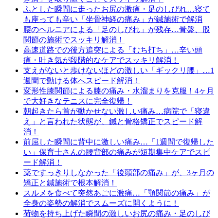
ふとした瞬間に走ったお尻の激痛・足のしびれ…寝て
も座っても辛い「坐骨神経の痛み」が鍼施術で解消
腰のヘルニアによる「足のしびれ」が残存…骨盤、股
関節の施術でスッキリ解消！
高速道路での後方追突による「むち打ち」…辛い頭
痛・吐き気が段階的なケアでスッキリ解消！
支えがないと歩けないほどの激しい「ギックリ腰」…1
週間で動ける体へスピード解消！
変形性膝関節による膝の痛み・水溜まりを克服！4ヶ月
で大好きなテニスに完全復帰！
朝起きたら首が動かせない激しい痛み…病院で「寝違
え」と言われた状態が、鍼と骨格矯正でスピード解
消！
前屈した瞬間に背中に激しい痛み…「1週間で復帰した
い」保育士さんの腰背部の痛みが短期集中ケアでスピ
ード解消！
薬ですっきりしなかった「後頭部の痛み」が、3ヶ月の
矯正と鍼施術で根本解消！
スルメを食べて突然あごに激痛…「顎関節の痛み」が
全身の姿勢の解消でスムーズに開くように！
荷物を持ち上げた瞬間の激しいお尻の痛み・足のしび