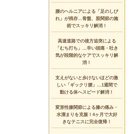
腰のヘルニアによる「足のしび
れ」が残存…骨盤、股関節の施
術でスッキリ解消！
高速道路での後方追突による
「むち打ち」…辛い頭痛・吐き
気が段階的なケアでスッキリ解
消！
支えがないと歩けないほどの激
しい「ギックリ腰」…1週間で
動ける体へスピード解消！
変形性膝関節による膝の痛み・
水溜まりを克服！4ヶ月で大好
きなテニスに完全復帰！