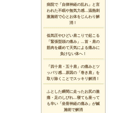
病院で「自律神経の乱れ」と言
われた不眠や無気力感…温熱刺
激施術で心とお体をじんわり解
消！
低気圧やひどい肩こりで起こる
「緊張型頭の痛み」…首・肩の
筋肉を緩めて天気による痛みに
負けない体へ！
「四十肩・五十肩」の痛みとツ
ッパリ感…原因の「巻き肩」を
取り除くことでスッキリ解消！
ふとした瞬間に走ったお尻の激
痛・足のしびれ…寝ても座って
も辛い「坐骨神経の痛み」が鍼
施術で解消