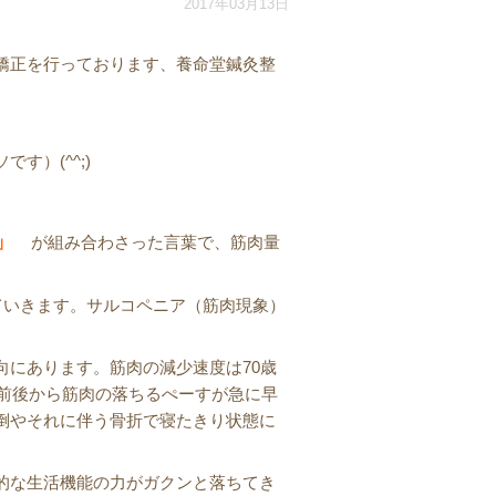
2017年03月13日
矯正を行っております、養命堂鍼灸整
）(^^;)
」
が組み合わさった言葉で、筋肉量
ていきます。サルコペニア（筋肉現象）
向にあります。筋肉の減少速度は70歳
歳前後から筋肉の落ちるぺーすが急に早
倒やそれに伴う骨折で寝たきり状態に
的な生活機能の力がガクンと落ちてき