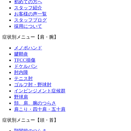
初めての方へ
スタッフ紹介
お客様の声一覧
スタッフブログ
採用について
症状別メニュー【肩・腕】
メノポハンド
腱鞘炎
TFCC損傷
ドケルバン
肘内障
テニス肘
ゴルフ肘・野球肘
インピンジメント症候群
野球肩
頚、肩、腕のつらさ
肩こり・四十肩・五十肩
症状別メニュー【頭・首】
顎関節のつらさ