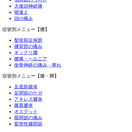
大後頭神経痛
寝違え
頭の痛み
症状別メニュー【腰】
梨状筋症候群
腰背部の痛み
ギックリ腰
腰痛・ヘルニア
坐骨神経の痛み・痺れ
症状別メニュー【膝・脚】
足底筋膜炎
足関節のケガ
アキレス腱炎
膝蓋腱炎
オスグット
股関節の痛み
変形性膝関節