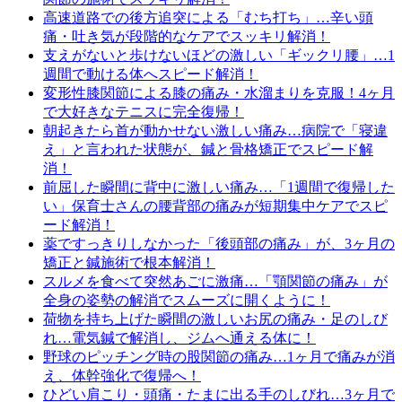
高速道路での後方追突による「むち打ち」…辛い頭
痛・吐き気が段階的なケアでスッキリ解消！
支えがないと歩けないほどの激しい「ギックリ腰」…1
週間で動ける体へスピード解消！
変形性膝関節による膝の痛み・水溜まりを克服！4ヶ月
で大好きなテニスに完全復帰！
朝起きたら首が動かせない激しい痛み…病院で「寝違
え」と言われた状態が、鍼と骨格矯正でスピード解
消！
前屈した瞬間に背中に激しい痛み…「1週間で復帰した
い」保育士さんの腰背部の痛みが短期集中ケアでスピ
ード解消！
薬ですっきりしなかった「後頭部の痛み」が、3ヶ月の
矯正と鍼施術で根本解消！
スルメを食べて突然あごに激痛…「顎関節の痛み」が
全身の姿勢の解消でスムーズに開くように！
荷物を持ち上げた瞬間の激しいお尻の痛み・足のしび
れ…電気鍼で解消し、ジムへ通える体に！
野球のピッチング時の股関節の痛み…1ヶ月で痛みが消
え、体幹強化で復帰へ！
ひどい肩こり・頭痛・たまに出る手のしびれ…3ヶ月で