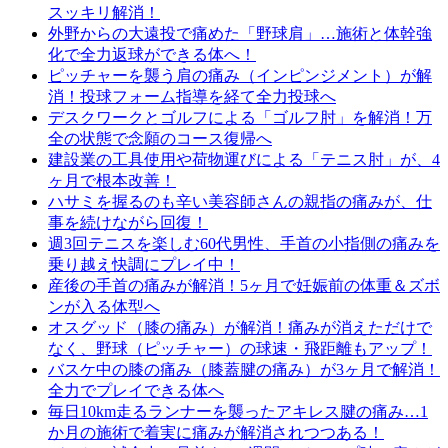
スッキリ解消！
外野からの大遠投で痛めた「野球肩」…施術と体幹強
化で全力返球ができる体へ！
ピッチャーを襲う肩の痛み（インピンジメント）が解
消！投球フォーム指導を経て全力投球へ
デスクワークとゴルフによる「ゴルフ肘」を解消！万
全の状態で念願のコース復帰へ
建設業の工具使用や荷物運びによる「テニス肘」が、4
ヶ月で根本改善！
ハサミを握るのも辛い美容師さんの親指の痛みが、仕
事を続けながら回復！
週3回テニスを楽しむ60代男性、手首の小指側の痛みを
乗り越え快調にプレイ中！
産後の手首の痛みが解消！5ヶ月で妊娠前の体重＆ズボ
ンが入る体型へ
オスグッド（膝の痛み）が解消！痛みが消えただけで
なく、野球（ピッチャー）の球速・飛距離もアップ！
バスケ中の膝の痛み（膝蓋腱の痛み）が3ヶ月で解消！
全力でプレイできる体へ
毎日10km走るランナーを襲ったアキレス腱の痛み…1
か月の施術で着実に痛みが解消されつつある！