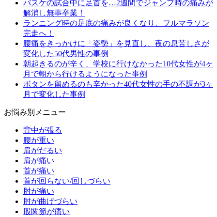
バスケの試合中に足首を…2週間でジャンプ時の痛みが
解消し無事卒業！
ランニング時の足底の痛みが良くなり、フルマラソン
完走へ！
腰痛をきっかけに「姿勢」を見直し、夜の息苦しさが
変化した50代男性の事例
朝起きるのが辛く、学校に行けなかった10代女性が4ヶ
月で朝から行けるようになった事例
ボタンを留めるのも辛かった40代女性の手の不調が3ヶ
月で変化した事例
お悩み別メニュー
背中が張る
腰が重い
肩がだるい
肩が痛い
首が痛い
首が回らない/回しづらい
肘が痛い
肘が曲げづらい
股関節が痛い