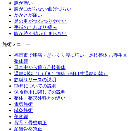
膝が痛い
膝が曲がらない/曲げづらい
かかとが痛い
足の甲がつる/つりやすい
手指のこわばり/痛み
咳が続く/咳が止まらない
施術メニュー
福岡市で腰痛・ぎっくり腰に強い「足技整体」/養生堂
整体院
日本中から通う足技整体
温熱刺戟（しげき）施術（樋口式温熱刺戟）
筋膜リリースの説明
EMSについての説明
保険適用に関しての説明
整体・整形外科との違い
電気施術
鍼灸施術
美容鍼
背骨・骨盤矯正
産後骨盤矯正