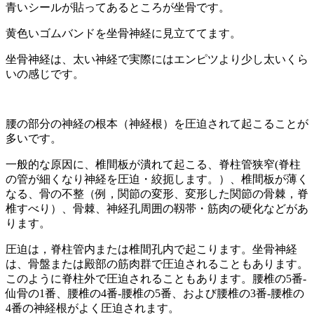
青いシールが貼ってあるところが坐骨です。
黄色いゴムバンドを坐骨神経に見立ててます。
坐骨神経は、太い神経で実際にはエンピツより少し太いくら
いの感じです。
腰の部分の神経の根本（神経根）を圧迫されて起こることが
多いです。
一般的な原因に、椎間板が潰れて起こる、脊柱管狭窄(脊柱
の管が細くなり神経を圧迫・絞扼します。）、椎間板が薄く
なる、骨の不整（例，関節の変形、変形した関節の骨棘，脊
椎すべり）、骨棘、神経孔周囲の靱帯・筋肉の硬化などがあ
ります。
圧迫は，脊柱管内または椎間孔内で起こります。坐骨神経
は、骨盤または殿部の筋肉群で圧迫されることもあります。
このように脊柱外で圧迫されることもあります。腰椎の5番-
仙骨の1番、腰椎の4番-腰椎の5番、および腰椎の3番-腰椎の
4番の神経根がよく圧迫されます。