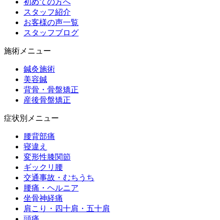
初めての方へ
スタッフ紹介
お客様の声一覧
スタッフブログ
施術メニュー
鍼灸施術
美容鍼
背骨・骨盤矯正
産後骨盤矯正
症状別メニュー
腰背部痛
寝違え
変形性膝関節
ギックリ腰
交通事故・むちうち
腰痛・ヘルニア
坐骨神経痛
肩こり・四十肩・五十肩
頭痛