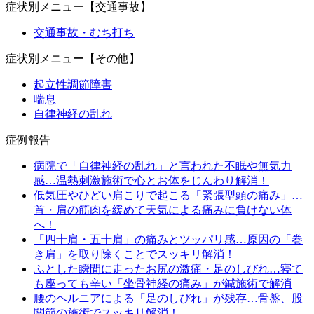
症状別メニュー【交通事故】
交通事故・むち打ち
症状別メニュー【その他】
起立性調節障害
喘息
自律神経の乱れ
症例報告
病院で「自律神経の乱れ」と言われた不眠や無気力
感…温熱刺激施術で心とお体をじんわり解消！
低気圧やひどい肩こりで起こる「緊張型頭の痛み」…
首・肩の筋肉を緩めて天気による痛みに負けない体
へ！
「四十肩・五十肩」の痛みとツッパリ感…原因の「巻
き肩」を取り除くことでスッキリ解消！
ふとした瞬間に走ったお尻の激痛・足のしびれ…寝て
も座っても辛い「坐骨神経の痛み」が鍼施術で解消
腰のヘルニアによる「足のしびれ」が残存…骨盤、股
関節の施術でスッキリ解消！