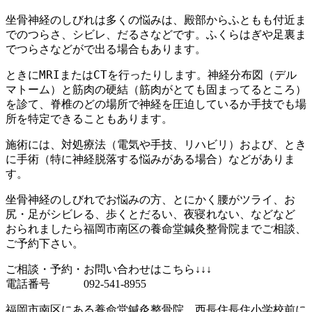
坐骨神経のしびれは多くの悩みは、殿部からふともも付近ま
でのつらさ、シビレ、だるさなどです。ふくらはぎや足裏ま
でつらさなどがで出る場合もあります。
ときにMRIまたはCTを行ったりします。神経分布図（デル
マトーム）と筋肉の硬結（筋肉がとても固まってるところ）
を診て、脊椎のどの場所で神経を圧迫しているか手技でも場
所を特定できることもあります。
施術
には、対処療法（電気や手技、リハビリ）および、とき
に手術（特に神経脱落する悩みがある場合）などがありま
す。
坐骨神経のしびれでお悩みの方、とにかく腰がツライ、お
尻・足がシビレる、歩くとだるい、夜寝れない、などなど
おられましたら福岡市南区の養命堂鍼灸整骨院までご相談、
ご予約下さい。
ご相談・予約・お問い合わせはこちら↓↓↓
電話番号 092-541-8955
福岡市南区にある養命堂鍼灸整骨院 西長住長住小学校前に