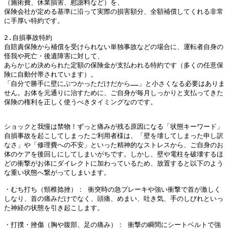
（施術費、休業損害、慰謝料など）を、
保険会社が定める基準に沿って実際の損害額分、全額補償してくれる非常
に手厚い特約です。
2.自損事故特約
自賠責保険から補償を受けられない単独事故などの場合に、運転者自身の
怪我や死亡・後遺障害に対して、
あらかじめ決められた定額の保険金が支払われる特約です（多くの任意保
険に自動付帯されています）。
「自分で勝手に壁にぶつかっただけだから……」と小さくなる必要はありま
せん。お体を元通りに治すために、ご自身が毎月しっかりと支払ってきた
保険の権利を正しく使うべきタイミングなのです。
ショックと我慢は禁物！ずっと痛みが残る原因になる「状態キーワード」
自損事故を起こしてしまったご利用者様は、「壁を壊してしまった申し訳
なさ」や「修理費への不安」といった精神的なストレスから、ご自身のお
体のケアを後回しにしてしまいがちです。しかし、壁や電柱を破壊するほ
どの衝撃がお体にダイレクトに加わっているため、放置すると以下のよう
な重い状態へ繋がってしまいます。
・むち打ち（頸椎捻挫）： 衝突時の急ブレーキや強い衝撃で首が激しく
しなり、首の痛みだけでなく、頭痛、めまい、吐き気、手のしびれといっ
た神経の状態を引き起こします。 
・打撲・挫傷（胸や腹部、足の痛み）： 衝撃の瞬間にシートベルトで強