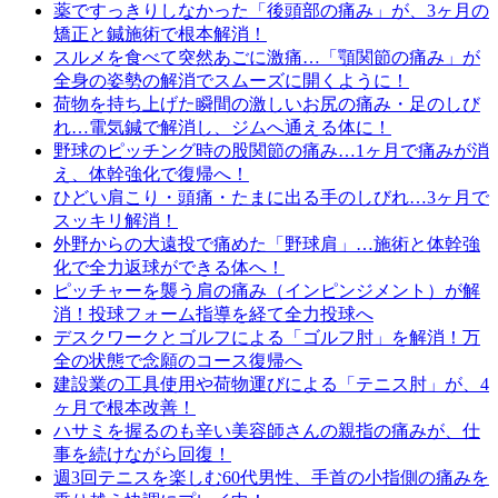
薬ですっきりしなかった「後頭部の痛み」が、3ヶ月の
矯正と鍼施術で根本解消！
スルメを食べて突然あごに激痛…「顎関節の痛み」が
全身の姿勢の解消でスムーズに開くように！
荷物を持ち上げた瞬間の激しいお尻の痛み・足のしび
れ…電気鍼で解消し、ジムへ通える体に！
野球のピッチング時の股関節の痛み…1ヶ月で痛みが消
え、体幹強化で復帰へ！
ひどい肩こり・頭痛・たまに出る手のしびれ…3ヶ月で
スッキリ解消！
外野からの大遠投で痛めた「野球肩」…施術と体幹強
化で全力返球ができる体へ！
ピッチャーを襲う肩の痛み（インピンジメント）が解
消！投球フォーム指導を経て全力投球へ
デスクワークとゴルフによる「ゴルフ肘」を解消！万
全の状態で念願のコース復帰へ
建設業の工具使用や荷物運びによる「テニス肘」が、4
ヶ月で根本改善！
ハサミを握るのも辛い美容師さんの親指の痛みが、仕
事を続けながら回復！
週3回テニスを楽しむ60代男性、手首の小指側の痛みを