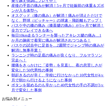
乗り越え快調にプレイ中！
産後の手首の痛みが解消！5ヶ月で妊娠前の体重＆ズボ
ンが入る体型へ
オスグッド（膝の痛み）が解消！痛みが消えただけで
なく、野球（ピッチャー）の球速・飛距離もアップ！
バスケ中の膝の痛み（膝蓋腱の痛み）が3ヶ月で解消！
全力でプレイできる体へ
毎日10km走るランナーを襲ったアキレス腱の痛み…1
か月の施術で着実に痛みが解消されつつある！
バスケの試合中に足首を…2週間でジャンプ時の痛みが
解消し無事卒業！
ランニング時の足底の痛みが良くなり、フルマラソン
完走へ！
腰痛をきっかけに「姿勢」を見直し、夜の息苦しさが
変化した50代男性の事例
朝起きるのが辛く、学校に行けなかった10代女性が4ヶ
月で朝から行けるようになった事例
ボタンを留めるのも辛かった40代女性の手の不調が3ヶ
月で変化した事例
お悩み別メニュー