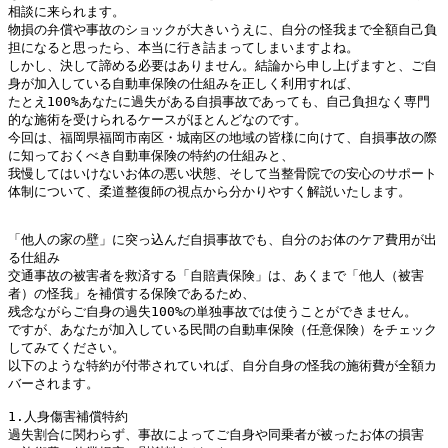
相談に来られます。
物損の弁償や事故のショックが大きいうえに、自分の怪我まで全額自己負
担になると思ったら、本当に行き詰まってしまいますよね。
しかし、決して諦める必要はありません。結論から申し上げますと、ご自
身が加入している自動車保険の仕組みを正しく利用すれば、
たとえ100%あなたに過失がある自損事故であっても、自己負担なく専門
的な施術を受けられるケースがほとんどなのです。
今回は、福岡県福岡市南区・城南区の地域の皆様に向けて、自損事故の際
に知っておくべき自動車保険の特約の仕組みと、
我慢してはいけないお体の悪い状態、そして当整骨院での安心のサポート
体制について、柔道整復師の視点から分かりやすく解説いたします。
「他人の家の壁」に突っ込んだ自損事故でも、自分のお体のケア費用が出
る仕組み
交通事故の被害者を救済する「自賠責保険」は、あくまで「他人（被害
者）の怪我」を補償する保険であるため、
残念ながらご自身の過失100%の単独事故では使うことができません。
ですが、あなたが加入している民間の自動車保険（任意保険）をチェック
してみてください。
以下のような特約が付帯されていれば、自分自身の怪我の施術費が全額カ
バーされます。
1.人身傷害補償特約
過失割合に関わらず、事故によってご自身や同乗者が被ったお体の損害