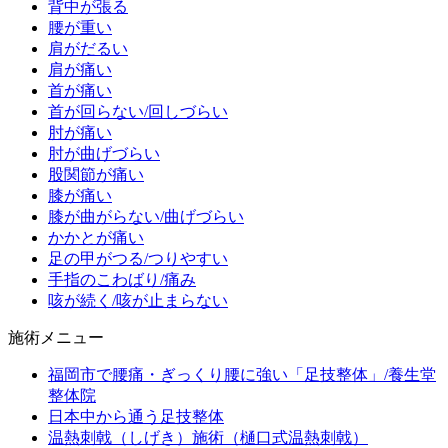
背中が張る
腰が重い
肩がだるい
肩が痛い
首が痛い
首が回らない/回しづらい
肘が痛い
肘が曲げづらい
股関節が痛い
膝が痛い
膝が曲がらない/曲げづらい
かかとが痛い
足の甲がつる/つりやすい
手指のこわばり/痛み
咳が続く/咳が止まらない
施術メニュー
福岡市で腰痛・ぎっくり腰に強い「足技整体」/養生堂
整体院
日本中から通う足技整体
温熱刺戟（しげき）施術（樋口式温熱刺戟）