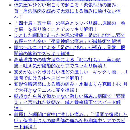
低気圧やひどい肩こりで起こる「緊張型頭の痛み」…
首・肩の筋肉を緩めて天気による痛みに負けない体
へ！
「四十肩・五十肩」の痛みとツッパリ感…原因の「巻
き肩」を取り除くことでスッキリ解消！
ふとした瞬間に走ったお尻の激痛・足のしびれ…寝て
も座っても辛い「坐骨神経の痛み」が鍼施術で解消
腰のヘルニアによる「足のしびれ」が残存…骨盤、股
関節の施術でスッキリ解消！
高速道路での後方追突による「むち打ち」…辛い頭
痛・吐き気が段階的なケアでスッキリ解消！
支えがないと歩けないほどの激しい「ギックリ腰」…1
週間で動ける体へスピード解消！
変形性膝関節による膝の痛み・水溜まりを克服！4ヶ月
で大好きなテニスに完全復帰！
朝起きたら首が動かせない激しい痛み…病院で「寝違
え」と言われた状態が、鍼と骨格矯正でスピード解
消！
前屈した瞬間に背中に激しい痛み…「1週間で復帰した
い」保育士さんの腰背部の痛みが短期集中ケアでスピ
ード解消！