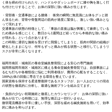
く体を締め付けられたり、ハンドルやダッシュボードに膝や胸を激しく打
ち付けたりすることで、お体の深部に強い痛みが生じます。 
・背部痛・交通事故による腰痛： 衝突の瞬間に無意識にお体をグッと踏
ん張るため、背骨や骨盤周辺の筋肉が過度に緊張し、激しい強い痛みとな
って現れます。 
交通事故の状態の特徴として、「事故の直後は脳が興奮して麻痺している
ため痛みを感じにくく、数日から1週間ほど経ってから本格的な強い痛み
が現れる」という点があります。
この時期に適切な施術を受けずに我慢してしまうと、筋肉や関節の組織が
硬化したままになり、何年もずっと痛みが残る状態へと移行してしまうリ
スクが非常に高くなります。
福岡市南区・城南区の養命堂鍼灸整骨院による安心の専門施術
福岡県福岡市南区・城南区に構える養命堂鍼灸整骨院では、自損事故によ
るむち打ちや各種怪役に悩むご利用者様が、費用の心配をすることなく、
100%お体の回復に専念できる環境を整えています。
国家資格を保持する柔道整復師であるスタッフが、お一人おひとりの現在
の状態を徹底的に分析し、最適な施術プランを組み立てます。
・負担の少ない初期施術と徹底したカウンセリング： お体の深部に強い
痛みが出ている時期には、無理な矯正は一切行いません。
微弱電流機器や非常に優しい手技、深部を緩める鍼灸施術を用いて、効率
的に痛みを和らげます。 