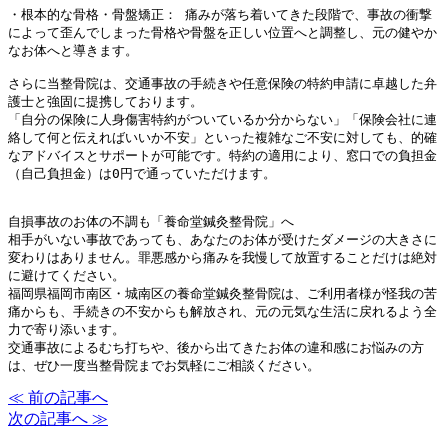
・根本的な骨格・骨盤矯正： 痛みが落ち着いてきた段階で、事故の衝撃
によって歪んでしまった骨格や骨盤を正しい位置へと調整し、元の健やか
なお体へと導きます。 
さらに当整骨院は、交通事故の手続きや任意保険の特約申請に卓越した弁
護士と強固に提携しております。
「自分の保険に人身傷害特約がついているか分からない」「保険会社に連
絡して何と伝えればいいか不安」といった複雑なご不安に対しても、的確
なアドバイスとサポートが可能です。特約の適用により、窓口での負担金
（自己負担金）は0円で通っていただけます。
自損事故のお体の不調も「養命堂鍼灸整骨院」へ
相手がいない事故であっても、あなたのお体が受けたダメージの大きさに
変わりはありません。罪悪感から痛みを我慢して放置することだけは絶対
に避けてください。
福岡県福岡市南区・城南区の養命堂鍼灸整骨院は、ご利用者様が怪我の苦
痛からも、手続きの不安からも解放され、元の元気な生活に戻れるよう全
力で寄り添います。
交通事故によるむち打ちや、後から出てきたお体の違和感にお悩みの方
は、ぜひ一度当整骨院までお気軽にご相談ください。
≪ 前の記事へ
次の記事へ ≫