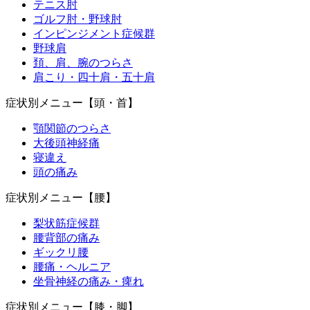
テニス肘
ゴルフ肘・野球肘
インピンジメント症候群
野球肩
頚、肩、腕のつらさ
肩こり・四十肩・五十肩
症状別メニュー【頭・首】
顎関節のつらさ
大後頭神経痛
寝違え
頭の痛み
症状別メニュー【腰】
梨状筋症候群
腰背部の痛み
ギックリ腰
腰痛・ヘルニア
坐骨神経の痛み・痺れ
症状別メニュー【膝・脚】