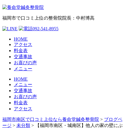
福岡市で口コミ上位の整骨院
院長：中村博高
HOME
アクセス
料金表
交通事故
お喜びの声
メニュー
HOME
メニュー
交通事故
お喜びの声
料金表
アクセス
福岡市南区で口コミ上位なら養命堂鍼灸整骨院
>
ブログペ
ージ
>
未分類
>
【福岡市南区・城南区】他人の家の壁にぶ