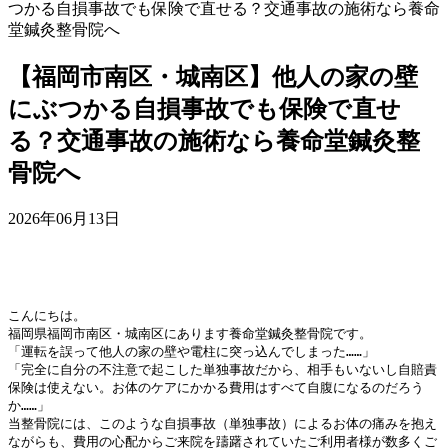
つかる自損事故でも保険で直せる？交通事故の施術なら養命
堂鍼灸整骨院へ
【福岡市南区・城南区】他人の家の壁
にぶつかる自損事故でも保険で直せ
る？交通事故の施術なら養命堂鍼灸整
骨院へ
2026年06月13日
こんにちは。
福岡県福岡市南区・城南区にあります養命堂鍼灸整骨院です。
「運転を誤って他人の家の壁や電柱に突っ込んでしまった……」
「完全に自分の不注意で起こした単独事故だから、相手もいないし自賠責
保険は使えない。お体のケアにかかる費用はすべて自腹になるのだろう
か……」
当整骨院には、このような自損事故（単独事故）によるお体の痛みを抱え
ながらも、費用の心配からご来院を躊躇されていたご利用者様が数多くご