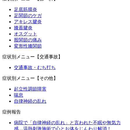
足底筋膜炎
足関節のケガ
アキレス腱炎
膝蓋腱炎
オスグット
股関節の痛み
変形性膝関節
症状別メニュー【交通事故】
交通事故・むち打ち
症状別メニュー【その他】
起立性調節障害
喘息
自律神経の乱れ
症例報告
病院で「自律神経の乱れ」と言われた不眠や無気力
感…温熱刺激施術で心とお体をじんわり解消！