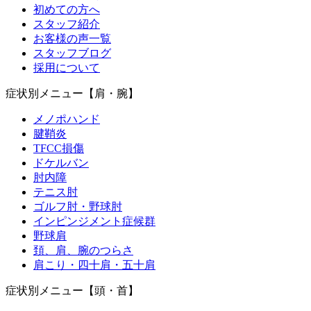
初めての方へ
スタッフ紹介
お客様の声一覧
スタッフブログ
採用について
症状別メニュー【肩・腕】
メノポハンド
腱鞘炎
TFCC損傷
ドケルバン
肘内障
テニス肘
ゴルフ肘・野球肘
インピンジメント症候群
野球肩
頚、肩、腕のつらさ
肩こり・四十肩・五十肩
症状別メニュー【頭・首】