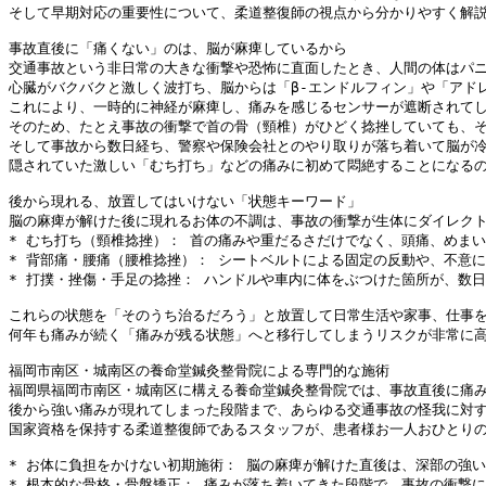
そして早期対応の重要性について、柔道整復師の視点から分かりやすく解
事故直後に「痛くない」のは、脳が麻痺しているから
交通事故という非日常の大きな衝撃や恐怖に直面したとき、人間の体はパ
心臓がバクバクと激しく波打ち、脳からは「β-エンドルフィン」や「アド
これにより、一時的に神経が麻痺し、痛みを感じるセンサーが遮断されて
そのため、たとえ事故の衝撃で首の骨（頸椎）がひどく捻挫していても、
そして事故から数日経ち、警察や保険会社とのやり取りが落ち着いて脳が
隠されていた激しい「むち打ち」などの痛みに初めて悶絶することになる
後から現れる、放置してはいけない「状態キーワード」
脳の麻痺が解けた後に現れるお体の不調は、事故の衝撃が生体にダイレク
* むち打ち（頸椎捻挫）： 首の痛みや重だるさだけでなく、頭痛、めま
* 背部痛・腰痛（腰椎捻挫）： シートベルトによる固定の反動や、不意
* 打撲・挫傷・手足の捻挫： ハンドルや車内に体をぶつけた箇所が、数
これらの状態を「そのうち治るだろう」と放置して日常生活や家事、仕事
何年も痛みが続く「痛みが残る状態」へと移行してしまうリスクが非常に
福岡市南区・城南区の養命堂鍼灸整骨院による専門的な施術
福岡県福岡市南区・城南区に構える養命堂鍼灸整骨院では、事故直後に痛
後から強い痛みが現れてしまった段階まで、あらゆる交通事故の怪我に対
国家資格を保持する柔道整復師であるスタッフが、患者様お一人おひとり
* お体に負担をかけない初期施術： 脳の麻痺が解けた直後は、深部の強
* 根本的な骨格・骨盤矯正： 痛みが落ち着いてきた段階で、事故の衝撃