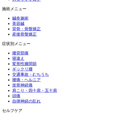
施術メニュー
鍼灸施術
美容鍼
背骨・骨盤矯正
産後骨盤矯正
症状別メニュー
腰背部痛
寝違え
変形性膝関節
ギックリ腰
交通事故・むちうち
腰痛・ヘルニア
坐骨神経痛
肩こり・四十肩・五十肩
頭痛
自律神経の乱れ
セルフケア