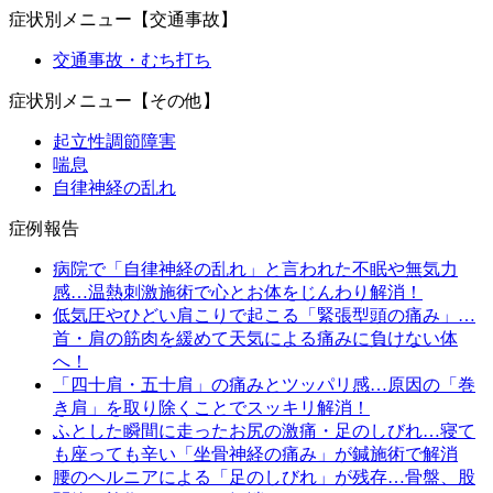
症状別メニュー【交通事故】
交通事故・むち打ち
症状別メニュー【その他】
起立性調節障害
喘息
自律神経の乱れ
症例報告
病院で「自律神経の乱れ」と言われた不眠や無気力
感…温熱刺激施術で心とお体をじんわり解消！
低気圧やひどい肩こりで起こる「緊張型頭の痛み」…
首・肩の筋肉を緩めて天気による痛みに負けない体
へ！
「四十肩・五十肩」の痛みとツッパリ感…原因の「巻
き肩」を取り除くことでスッキリ解消！
ふとした瞬間に走ったお尻の激痛・足のしびれ…寝て
も座っても辛い「坐骨神経の痛み」が鍼施術で解消
腰のヘルニアによる「足のしびれ」が残存…骨盤、股