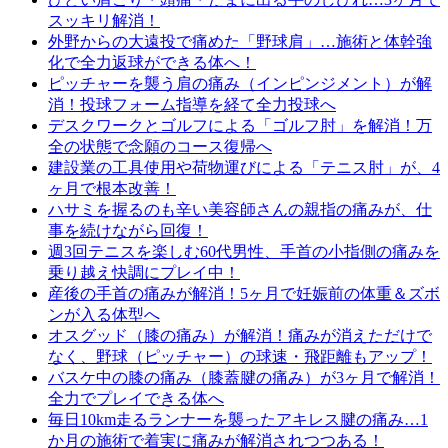
スッキリ解消！
外野からの大遠投で痛めた「野球肩」…施術と体幹強
化で全力返球ができる体へ！
ピッチャーを襲う肩の痛み（インピンジメント）が解
消！投球フォーム指導を経て全力投球へ
デスクワークとゴルフによる「ゴルフ肘」を解消！万
全の状態で念願のコース復帰へ
建設業の工具使用や荷物運びによる「テニス肘」が、4
ヶ月で根本改善！
ハサミを握るのも辛い美容師さんの親指の痛みが、仕
事を続けながら回復！
週3回テニスを楽しむ60代男性、手首の小指側の痛みを
乗り越え快調にプレイ中！
産後の手首の痛みが解消！5ヶ月で妊娠前の体重＆ズボ
ンが入る体型へ
オスグッド（膝の痛み）が解消！痛みが消えただけで
なく、野球（ピッチャー）の球速・飛距離もアップ！
バスケ中の膝の痛み（膝蓋腱の痛み）が3ヶ月で解消！
全力でプレイできる体へ
毎日10km走るランナーを襲ったアキレス腱の痛み…1
か月の施術で着実に痛みが解消されつつある！