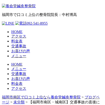
福岡市で口コミ上位の整骨院
院長：中村博高
HOME
アクセス
料金表
交通事故
お喜びの声
メニュー
HOME
メニュー
交通事故
お喜びの声
料金表
アクセス
福岡市南区で口コミ上位なら養命堂鍼灸整骨院
>
ブログペ
ージ
>
未分類
>
【福岡市南区・城南区】交通事故の直後に