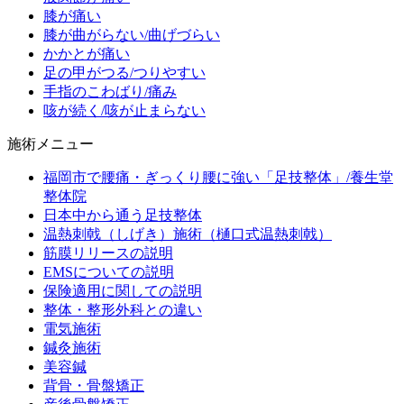
膝が痛い
膝が曲がらない/曲げづらい
かかとが痛い
足の甲がつる/つりやすい
手指のこわばり/痛み
咳が続く/咳が止まらない
施術メニュー
福岡市で腰痛・ぎっくり腰に強い「足技整体」/養生堂
整体院
日本中から通う足技整体
温熱刺戟（しげき）施術（樋口式温熱刺戟）
筋膜リリースの説明
EMSについての説明
保険適用に関しての説明
整体・整形外科との違い
電気施術
鍼灸施術
美容鍼
背骨・骨盤矯正