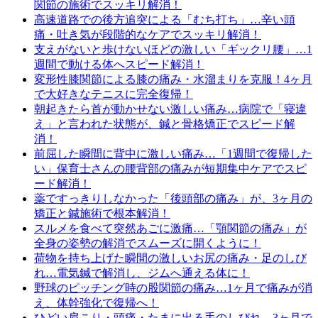
関節の施術でスッキリ解消！
高速道路での後方追突による「むち打ち」…辛い頭
痛・吐き気が段階的なケアでスッキリ解消！
支えがないと歩けないほどの激しい「ギックリ腰」…1
週間で動ける体へスピード解消！
変形性膝関節による膝の痛み・水溜まりを克服！4ヶ月
で大好きなテニスに完全復帰！
朝起きたら首が動かせない激しい痛み…病院で「寝違
え」と言われた状態が、鍼と骨格矯正でスピード解
消！
前屈した瞬間に背中に激しい痛み…「1週間で復帰した
い」保育士さんの腰背部の痛みが短期集中ケアでスピ
ード解消！
薬ですっきりしなかった「後頭部の痛み」が、3ヶ月の
矯正と鍼施術で根本解消！
スルメを食べて突然あごに激痛…「顎関節の痛み」が
全身の姿勢の解消でスムーズに開くように！
荷物を持ち上げた瞬間の激しいお尻の痛み・足のしび
れ…電気鍼で解消し、ジムへ通える体に！
野球のピッチング時の股関節の痛み…1ヶ月で痛みが消
え、体幹強化で復帰へ！
ひどい肩こり・頭痛・たまに出る手のしびれ…3ヶ月で