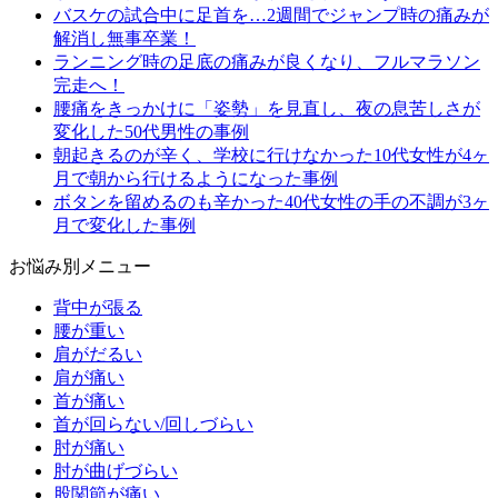
バスケの試合中に足首を…2週間でジャンプ時の痛みが
解消し無事卒業！
ランニング時の足底の痛みが良くなり、フルマラソン
完走へ！
腰痛をきっかけに「姿勢」を見直し、夜の息苦しさが
変化した50代男性の事例
朝起きるのが辛く、学校に行けなかった10代女性が4ヶ
月で朝から行けるようになった事例
ボタンを留めるのも辛かった40代女性の手の不調が3ヶ
月で変化した事例
お悩み別メニュー
背中が張る
腰が重い
肩がだるい
肩が痛い
首が痛い
首が回らない/回しづらい
肘が痛い
肘が曲げづらい
股関節が痛い