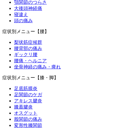
顎関節のつらさ
大後頭神経痛
寝違え
頭の痛み
症状別メニュー【腰】
梨状筋症候群
腰背部の痛み
ギックリ腰
腰痛・ヘルニア
坐骨神経の痛み・痺れ
症状別メニュー【膝・脚】
足底筋膜炎
足関節のケガ
アキレス腱炎
膝蓋腱炎
オスグット
股関節の痛み
変形性膝関節