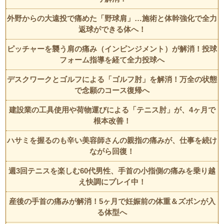
外野からの大遠投で痛めた「野球肩」…施術と体幹強化で全力
返球ができる体へ！
ピッチャーを襲う肩の痛み（インピンジメント）が解消！投球
フォーム指導を経て全力投球へ
デスクワークとゴルフによる「ゴルフ肘」を解消！万全の状態
で念願のコース復帰へ
建設業の工具使用や荷物運びによる「テニス肘」が、4ヶ月で
根本改善！
ハサミを握るのも辛い美容師さんの親指の痛みが、仕事を続け
ながら回復！
週3回テニスを楽しむ60代男性、手首の小指側の痛みを乗り越
え快調にプレイ中！
産後の手首の痛みが解消！5ヶ月で妊娠前の体重＆ズボンが入
る体型へ