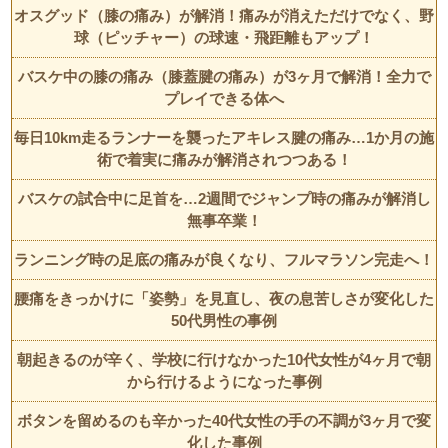
オスグッド（膝の痛み）が解消！痛みが消えただけでなく、野
球（ピッチャー）の球速・飛距離もアップ！
バスケ中の膝の痛み（膝蓋腱の痛み）が3ヶ月で解消！全力で
プレイできる体へ
毎日10km走るランナーを襲ったアキレス腱の痛み…1か月の施
術で着実に痛みが解消されつつある！
バスケの試合中に足首を…2週間でジャンプ時の痛みが解消し
無事卒業！
ランニング時の足底の痛みが良くなり、フルマラソン完走へ！
腰痛をきっかけに「姿勢」を見直し、夜の息苦しさが変化した
50代男性の事例
朝起きるのが辛く、学校に行けなかった10代女性が4ヶ月で朝
から行けるようになった事例
ボタンを留めるのも辛かった40代女性の手の不調が3ヶ月で変
化した事例