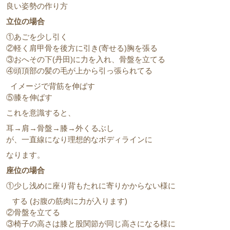
良い姿勢の作り方
立位の場合
①あごを少し引く
②軽く肩甲骨を後方に引き(寄せる)胸を張る
③おへその下(丹田)に力を入れ、骨盤を立てる
④頭頂部の髪の毛が上から引っ張られてる
イメージで背筋を伸ばす
⑤膝を伸ばす
これを意識すると、
耳→肩→骨盤→膝→外くるぶし
が、一直線になり理想的なボディラインに
なります。
座位の場合
①少し浅めに座り背もたれに寄りかからない様に
する (お腹の筋肉に力が入ります)
②骨盤を立てる
③椅子の高さは膝と股関節が同じ高さになる様に