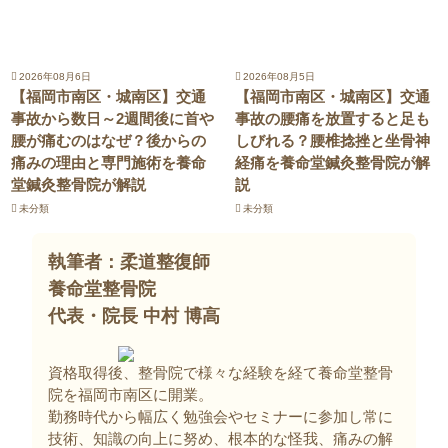
2026年08月6日
2026年08月5日
【福岡市南区・城南区】交通
【福岡市南区・城南区】交通
事故から数日～2週間後に首や
事故の腰痛を放置すると足も
腰が痛むのはなぜ？後からの
しびれる？腰椎捻挫と坐骨神
痛みの理由と専門施術を養命
経痛を養命堂鍼灸整骨院が解
堂鍼灸整骨院が解説
説
未分類
未分類
執筆者：柔道整復師
養命堂整骨院
代表・院長 中村 博高
資格取得後、整骨院で様々な経験を経て養命堂整骨
院を福岡市南区に開業。
勤務時代から幅広く勉強会やセミナーに参加し常に
技術、知識の向上に努め、根本的な怪我、痛みの解