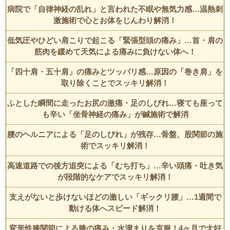
病院で「自律神経の乱れ」と言われた不眠や無気力感…温熱刺
激施術で心とお体をじんわり解消！
低気圧やひどい肩こりで起こる「緊張型頭の痛み」…首・肩の
筋肉を緩めて天気による痛みに負けない体へ！
「四十肩・五十肩」の痛みとツッパリ感…原因の「巻き肩」を
取り除くことでスッキリ解消！
ふとした瞬間に走ったお尻の激痛・足のしびれ…寝ても座って
も辛い「坐骨神経の痛み」が鍼施術で解消
腰のヘルニアによる「足のしびれ」が残存…骨盤、股関節の施
術でスッキリ解消！
高速道路での後方追突による「むち打ち」…辛い頭痛・吐き気
が段階的なケアでスッキリ解消！
支えがないと歩けないほどの激しい「ギックリ腰」…1週間で
動ける体へスピード解消！
変形性膝関節による膝の痛み・水溜まりを克服！4ヶ月で大好