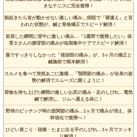
きなテニスに完全復帰！
朝起きたら首が動かせない激しい痛み…病院で「寝違え」と言
われた状態が、鍼と骨格矯正でスピード解消！
前屈した瞬間に背中に激しい痛み…「1週間で復帰したい」保
育士さんの腰背部の痛みが短期集中ケアでスピード解消！
薬ですっきりしなかった「後頭部の痛み」が、3ヶ月の矯正と
鍼施術で根本解消！
スルメを食べて突然あごに激痛…「顎関節の痛み」が全身の姿
勢の解消でスムーズに開くように！
荷物を持ち上げた瞬間の激しいお尻の痛み・足のしびれ…電気
鍼で解消し、ジムへ通える体に！
野球のピッチング時の股関節の痛み…1ヶ月で痛みが消え、体
幹強化で復帰へ！
ひどい肩こり・頭痛・たまに出る手のしびれ…3ヶ月でスッキ
リ解消！