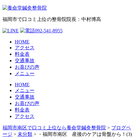
福岡市で口コミ上位の整骨院
院長：中村博高
HOME
アクセス
料金表
交通事故
お喜びの声
メニュー
HOME
メニュー
交通事故
お喜びの声
料金表
アクセス
福岡市南区で口コミ上位なら養命堂鍼灸整骨院
>
ブログペ
ージ
>
未分類
>
・福岡市南区 産後のケアは骨盤から！(3)