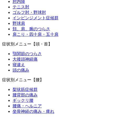
肘内障
テニス肘
ゴルフ肘・野球肘
インピンジメント症候群
野球肩
頚、肩、腕のつらさ
肩こり・四十肩・五十肩
症状別メニュー【頭・首】
顎関節のつらさ
大後頭神経痛
寝違え
頭の痛み
症状別メニュー【腰】
梨状筋症候群
腰背部の痛み
ギックリ腰
腰痛・ヘルニア
坐骨神経の痛み・痺れ