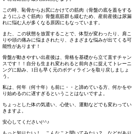
この時、恥骨からお尻にかけての筋肉（骨盤の底を蓋をする
ようにふさぐ筋肉）骨盤底筋群も緩むため、産前産後は尿漏
れに悩む人が多くなる原因にもなっています。
また、この状態を放置することで、体型が変わったり、肩こ
りや頭の痛みに悩まされたり、さまざまな悩みが出てくる可
能性があります！
骨盤が動きやすい出産後は、骨格を基礎から立て直すチャン
スです！！自分も生まれ変われると前向きに捉えてトレーニ
ングに励み、1日も早く元のボディラインを取り戻しましょ
う。
私は、何年（何十年）も前に・・と諦めている方、何かをや
り始めるのに遅すぎるということはないですよ。
ちょっとした体の気遣い、心使い、運動などでも変わってい
きますよ。
安心してください(^^♪
もっと知りたい！、こんなこと聞いてみたい？ などがあり