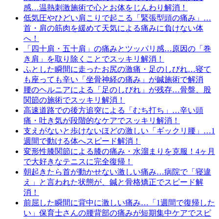
感…温熱刺激施術で心とお体をじんわり解消！
低気圧やひどい肩こりで起こる「緊張型頭の痛み」…
首・肩の筋肉を緩めて天気による痛みに負けない体
へ！
「四十肩・五十肩」の痛みとツッパリ感…原因の「巻
き肩」を取り除くことでスッキリ解消！
ふとした瞬間に走ったお尻の激痛・足のしびれ…寝て
も座っても辛い「坐骨神経の痛み」が鍼施術で解消
腰のヘルニアによる「足のしびれ」が残存…骨盤、股
関節の施術でスッキリ解消！
高速道路での後方追突による「むち打ち」…辛い頭
痛・吐き気が段階的なケアでスッキリ解消！
支えがないと歩けないほどの激しい「ギックリ腰」…1
週間で動ける体へスピード解消！
変形性膝関節による膝の痛み・水溜まりを克服！4ヶ月
で大好きなテニスに完全復帰！
朝起きたら首が動かせない激しい痛み…病院で「寝違
え」と言われた状態が、鍼と骨格矯正でスピード解
消！
前屈した瞬間に背中に激しい痛み…「1週間で復帰した
い」保育士さんの腰背部の痛みが短期集中ケアでスピ