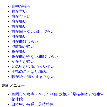
背中が張る
腰が重い
肩がだるい
肩が痛い
首が痛い
首が回らない/回しづらい
肘が痛い
肘が曲げづらい
股関節が痛い
膝が痛い
膝が曲がらない/曲げづらい
かかとが痛い
足の甲がつる/つりやすい
手指のこわばり/痛み
咳が続く/咳が止まらない
施術メニュー
福岡市で腰痛・ぎっくり腰に強い「足技整体」/養生堂
整体院
日本中から通う足技整体