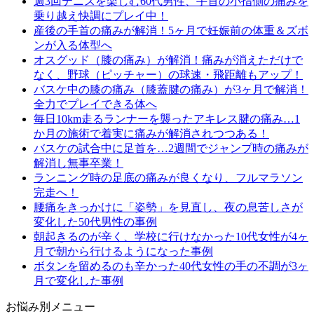
週3回テニスを楽しむ60代男性、手首の小指側の痛みを
乗り越え快調にプレイ中！
産後の手首の痛みが解消！5ヶ月で妊娠前の体重＆ズボ
ンが入る体型へ
オスグッド（膝の痛み）が解消！痛みが消えただけで
なく、野球（ピッチャー）の球速・飛距離もアップ！
バスケ中の膝の痛み（膝蓋腱の痛み）が3ヶ月で解消！
全力でプレイできる体へ
毎日10km走るランナーを襲ったアキレス腱の痛み…1
か月の施術で着実に痛みが解消されつつある！
バスケの試合中に足首を…2週間でジャンプ時の痛みが
解消し無事卒業！
ランニング時の足底の痛みが良くなり、フルマラソン
完走へ！
腰痛をきっかけに「姿勢」を見直し、夜の息苦しさが
変化した50代男性の事例
朝起きるのが辛く、学校に行けなかった10代女性が4ヶ
月で朝から行けるようになった事例
ボタンを留めるのも辛かった40代女性の手の不調が3ヶ
月で変化した事例
お悩み別メニュー