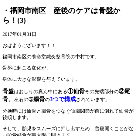
・福岡市南区 産後のケアは骨盤か
ら！(3)
2017年01月31日
おはようございます！！
福岡市南区の養命堂鍼灸整骨院の中村です。
骨盤に起こる変化が、
身体に大きな影響を与えています。
骨盤
①仙骨
②
尾
はおしりの真ん中にある
その先端部分の
骨、
腸骨
3つで構成
左右の
③
の
されています。
分娩時には仙骨と腸骨をつなぐ仙腸関節が前に倒れて仙骨が
後傾します。
そして、胎児をスムーズに押し出すため、普段開くことがな
い恥骨結合が最大限に開きます。