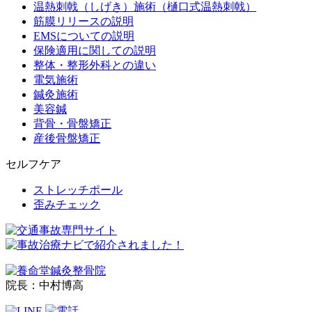
温熱刺戟（しげき）施術（樋口式温熱刺戟）
筋膜リリースの説明
EMSについての説明
保険適用に関しての説明
整体・整形外科との違い
電気施術
鍼灸施術
美容鍼
背骨・骨盤矯正
産後骨盤矯正
セルフケア
ストレッチポール
歪みチェック
院長：中村博高