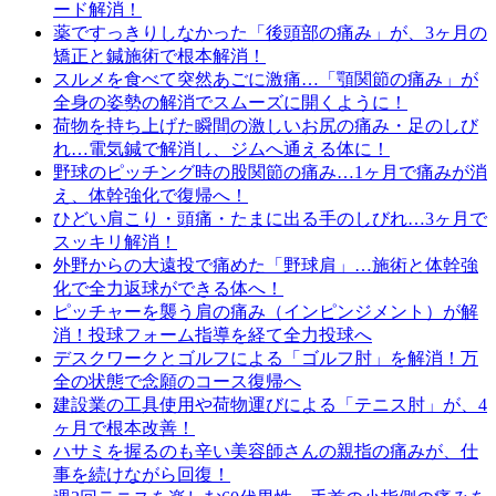
ード解消！
薬ですっきりしなかった「後頭部の痛み」が、3ヶ月の
矯正と鍼施術で根本解消！
スルメを食べて突然あごに激痛…「顎関節の痛み」が
全身の姿勢の解消でスムーズに開くように！
荷物を持ち上げた瞬間の激しいお尻の痛み・足のしび
れ…電気鍼で解消し、ジムへ通える体に！
野球のピッチング時の股関節の痛み…1ヶ月で痛みが消
え、体幹強化で復帰へ！
ひどい肩こり・頭痛・たまに出る手のしびれ…3ヶ月で
スッキリ解消！
外野からの大遠投で痛めた「野球肩」…施術と体幹強
化で全力返球ができる体へ！
ピッチャーを襲う肩の痛み（インピンジメント）が解
消！投球フォーム指導を経て全力投球へ
デスクワークとゴルフによる「ゴルフ肘」を解消！万
全の状態で念願のコース復帰へ
建設業の工具使用や荷物運びによる「テニス肘」が、4
ヶ月で根本改善！
ハサミを握るのも辛い美容師さんの親指の痛みが、仕
事を続けながら回復！