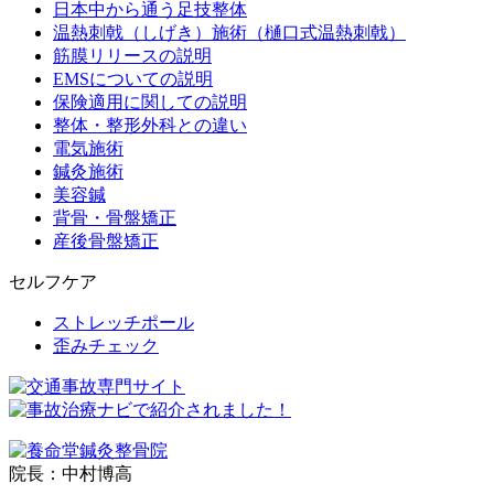
日本中から通う足技整体
温熱刺戟（しげき）施術（樋口式温熱刺戟）
筋膜リリースの説明
EMSについての説明
保険適用に関しての説明
整体・整形外科との違い
電気施術
鍼灸施術
美容鍼
背骨・骨盤矯正
産後骨盤矯正
セルフケア
ストレッチポール
歪みチェック
院長：中村博高