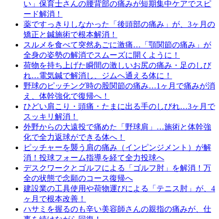
い」保育士さんの腰背部の痛みが短期集中ケアでスピ
ード解消！
薬ですっきりしなかった「後頭部の痛み」が、3ヶ月の
矯正と鍼施術で根本解消！
スルメを食べて突然あごに激痛…「顎関節の痛み」が
全身の姿勢の解消でスムーズに開くように！
荷物を持ち上げた瞬間の激しいお尻の痛み・足のしび
れ…電気鍼で解消し、ジムへ通える体に！
野球のピッチング時の股関節の痛み…1ヶ月で痛みが消
え、体幹強化で復帰へ！
ひどい肩こり・頭痛・たまに出る手のしびれ…3ヶ月で
スッキリ解消！
外野からの大遠投で痛めた「野球肩」…施術と体幹強
化で全力返球ができる体へ！
ピッチャーを襲う肩の痛み（インピンジメント）が解
消！投球フォーム指導を経て全力投球へ
デスクワークとゴルフによる「ゴルフ肘」を解消！万
全の状態で念願のコース復帰へ
建設業の工具使用や荷物運びによる「テニス肘」が、4
ヶ月で根本改善！
ハサミを握るのも辛い美容師さんの親指の痛みが、仕