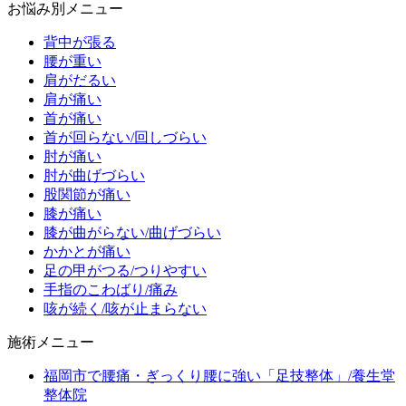
お悩み別メニュー
背中が張る
腰が重い
肩がだるい
肩が痛い
首が痛い
首が回らない/回しづらい
肘が痛い
肘が曲げづらい
股関節が痛い
膝が痛い
膝が曲がらない/曲げづらい
かかとが痛い
足の甲がつる/つりやすい
手指のこわばり/痛み
咳が続く/咳が止まらない
施術メニュー
福岡市で腰痛・ぎっくり腰に強い「足技整体」/養生堂
整体院