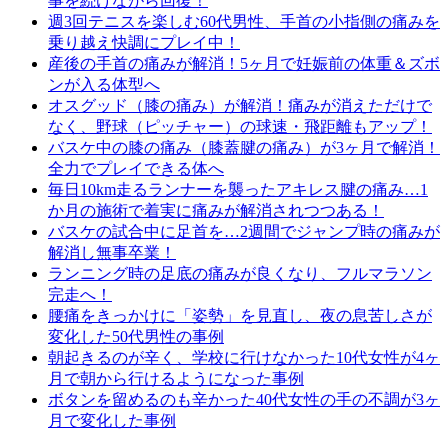
事を続けながら回復！
週3回テニスを楽しむ60代男性、手首の小指側の痛みを
乗り越え快調にプレイ中！
産後の手首の痛みが解消！5ヶ月で妊娠前の体重＆ズボ
ンが入る体型へ
オスグッド（膝の痛み）が解消！痛みが消えただけで
なく、野球（ピッチャー）の球速・飛距離もアップ！
バスケ中の膝の痛み（膝蓋腱の痛み）が3ヶ月で解消！
全力でプレイできる体へ
毎日10km走るランナーを襲ったアキレス腱の痛み…1
か月の施術で着実に痛みが解消されつつある！
バスケの試合中に足首を…2週間でジャンプ時の痛みが
解消し無事卒業！
ランニング時の足底の痛みが良くなり、フルマラソン
完走へ！
腰痛をきっかけに「姿勢」を見直し、夜の息苦しさが
変化した50代男性の事例
朝起きるのが辛く、学校に行けなかった10代女性が4ヶ
月で朝から行けるようになった事例
ボタンを留めるのも辛かった40代女性の手の不調が3ヶ
月で変化した事例