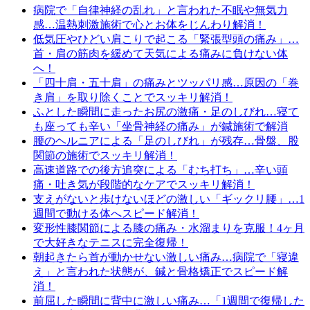
病院で「自律神経の乱れ」と言われた不眠や無気力
感…温熱刺激施術で心とお体をじんわり解消！
低気圧やひどい肩こりで起こる「緊張型頭の痛み」…
首・肩の筋肉を緩めて天気による痛みに負けない体
へ！
「四十肩・五十肩」の痛みとツッパリ感…原因の「巻
き肩」を取り除くことでスッキリ解消！
ふとした瞬間に走ったお尻の激痛・足のしびれ…寝て
も座っても辛い「坐骨神経の痛み」が鍼施術で解消
腰のヘルニアによる「足のしびれ」が残存…骨盤、股
関節の施術でスッキリ解消！
高速道路での後方追突による「むち打ち」…辛い頭
痛・吐き気が段階的なケアでスッキリ解消！
支えがないと歩けないほどの激しい「ギックリ腰」…1
週間で動ける体へスピード解消！
変形性膝関節による膝の痛み・水溜まりを克服！4ヶ月
で大好きなテニスに完全復帰！
朝起きたら首が動かせない激しい痛み…病院で「寝違
え」と言われた状態が、鍼と骨格矯正でスピード解
消！
前屈した瞬間に背中に激しい痛み…「1週間で復帰した