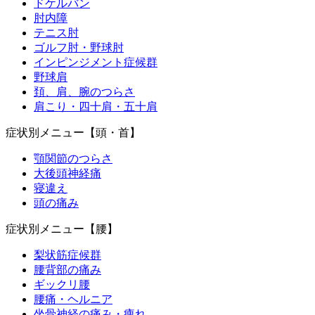
ドケルバン
肘内障
テニス肘
ゴルフ肘・野球肘
インピンジメント症候群
野球肩
頚、肩、腕のつらさ
肩こり・四十肩・五十肩
症状別メニュー【頭・首】
顎関節のつらさ
大後頭神経痛
寝違え
頭の痛み
症状別メニュー【腰】
梨状筋症候群
腰背部の痛み
ギックリ腰
腰痛・ヘルニア
坐骨神経の痛み・痺れ