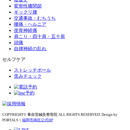
変形性膝関節
ギックリ腰
交通事故・むちうち
腰痛・ヘルニア
坐骨神経痛
肩こり・四十肩・五十肩
頭痛
自律神経の乱れ
セルフケア
ストレッチポール
歪みチェック
COPYRIGHT© 養命堂鍼灸整骨院 ALL RIGHTS RESERVED. Design by
PORTALS｜
福岡市南区公式HP