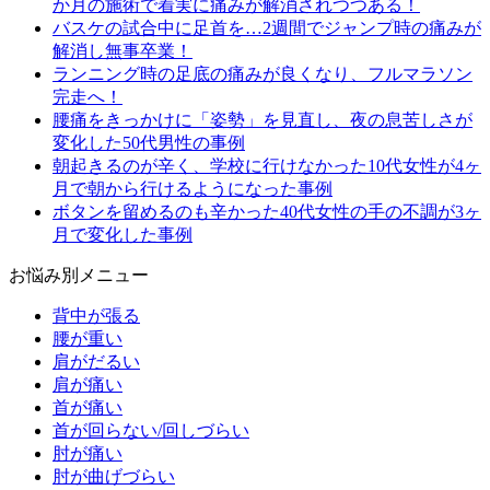
か月の施術で着実に痛みが解消されつつある！
バスケの試合中に足首を…2週間でジャンプ時の痛みが
解消し無事卒業！
ランニング時の足底の痛みが良くなり、フルマラソン
完走へ！
腰痛をきっかけに「姿勢」を見直し、夜の息苦しさが
変化した50代男性の事例
朝起きるのが辛く、学校に行けなかった10代女性が4ヶ
月で朝から行けるようになった事例
ボタンを留めるのも辛かった40代女性の手の不調が3ヶ
月で変化した事例
お悩み別メニュー
背中が張る
腰が重い
肩がだるい
肩が痛い
首が痛い
首が回らない/回しづらい
肘が痛い
肘が曲げづらい