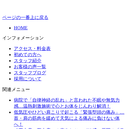
ページの一番上に戻る
HOME
インフォメーション
アクセス・料金表
初めての方へ
スタッフ紹介
お客様の声一覧
スタッフブログ
採用について
関連メニュー
病院で「自律神経の乱れ」と言われた不眠や無気力
感…温熱刺激施術で心とお体をじんわり解消！
低気圧やひどい肩こりで起こる「緊張型頭の痛み」…
首・肩の筋肉を緩めて天気による痛みに負けない体
へ！