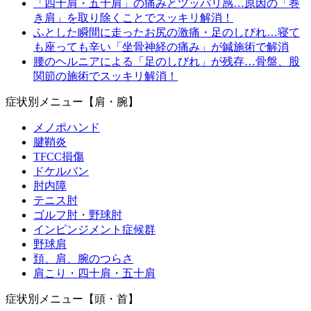
「四十肩・五十肩」の痛みとツッパリ感…原因の「巻
き肩」を取り除くことでスッキリ解消！
ふとした瞬間に走ったお尻の激痛・足のしびれ…寝て
も座っても辛い「坐骨神経の痛み」が鍼施術で解消
腰のヘルニアによる「足のしびれ」が残存…骨盤、股
関節の施術でスッキリ解消！
症状別メニュー【肩・腕】
メノポハンド
腱鞘炎
TFCC損傷
ドケルバン
肘内障
テニス肘
ゴルフ肘・野球肘
インピンジメント症候群
野球肩
頚、肩、腕のつらさ
肩こり・四十肩・五十肩
症状別メニュー【頭・首】