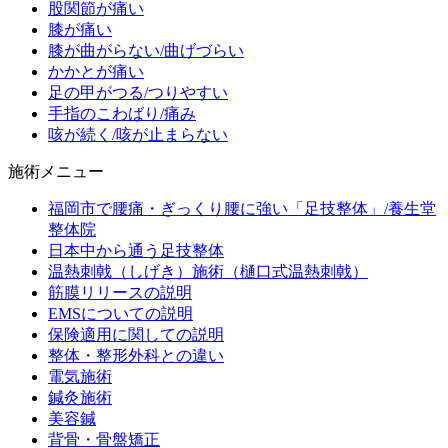
股関節が痛い
膝が痛い
膝が曲がらない/曲げづらい
かかとが痛い
足の甲がつる/つりやすい
手指のこわばり/痛み
咳が続く/咳が止まらない
施術メニュー
福岡市で腰痛・ぎっくり腰に強い「足技整体」/養生堂
整体院
日本中から通う足技整体
温熱刺戟（しげき）施術（樋口式温熱刺戟）
筋膜リリースの説明
EMSについての説明
保険適用に関しての説明
整体・整形外科との違い
電気施術
鍼灸施術
美容鍼
背骨・骨盤矯正