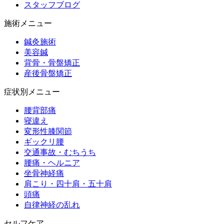
スタッフブログ
施術メニュー
鍼灸施術
美容鍼
背骨・骨盤矯正
産後骨盤矯正
症状別メニュー
腰背部痛
寝違え
変形性膝関節
ギックリ腰
交通事故・むちうち
腰痛・ヘルニア
坐骨神経痛
肩こり・四十肩・五十肩
頭痛
自律神経の乱れ
セルフケア