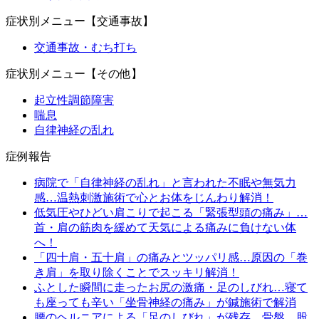
症状別メニュー【交通事故】
交通事故・むち打ち
症状別メニュー【その他】
起立性調節障害
喘息
自律神経の乱れ
症例報告
病院で「自律神経の乱れ」と言われた不眠や無気力
感…温熱刺激施術で心とお体をじんわり解消！
低気圧やひどい肩こりで起こる「緊張型頭の痛み」…
首・肩の筋肉を緩めて天気による痛みに負けない体
へ！
「四十肩・五十肩」の痛みとツッパリ感…原因の「巻
き肩」を取り除くことでスッキリ解消！
ふとした瞬間に走ったお尻の激痛・足のしびれ…寝て
も座っても辛い「坐骨神経の痛み」が鍼施術で解消
腰のヘルニアによる「足のしびれ」が残存…骨盤、股