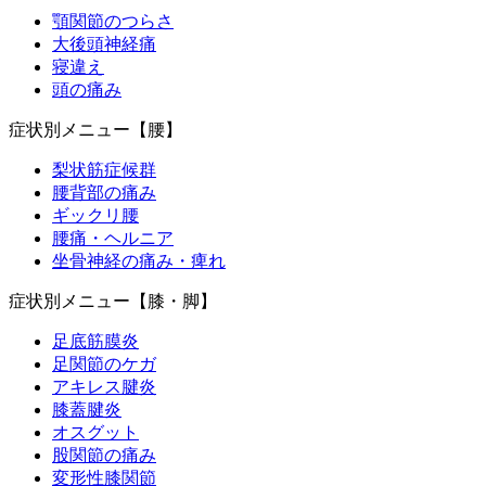
顎関節のつらさ
大後頭神経痛
寝違え
頭の痛み
症状別メニュー【腰】
梨状筋症候群
腰背部の痛み
ギックリ腰
腰痛・ヘルニア
坐骨神経の痛み・痺れ
症状別メニュー【膝・脚】
足底筋膜炎
足関節のケガ
アキレス腱炎
膝蓋腱炎
オスグット
股関節の痛み
変形性膝関節