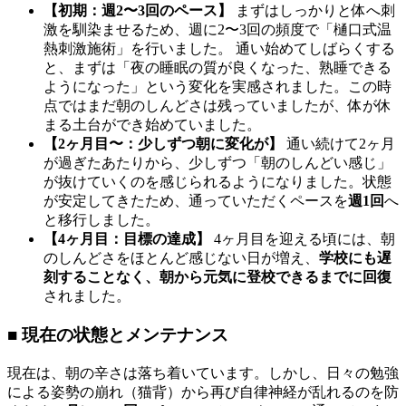
【初期：週2〜3回のペース】
まずはしっかりと体へ刺
激を馴染ませるため、週に2〜3回の頻度で「樋口式温
熱刺激施術」を行いました。 通い始めてしばらくする
と、まずは「夜の睡眠の質が良くなった、熟睡できる
ようになった」という変化を実感されました。この時
点ではまだ朝のしんどさは残っていましたが、体が休
まる土台ができ始めていました。
【2ヶ月目〜：少しずつ朝に変化が】
通い続けて2ヶ月
が過ぎたあたりから、少しずつ「朝のしんどい感じ」
が抜けていくのを感じられるようになりました。状態
が安定してきたため、通っていただくペースを
週1回
へ
と移行しました。
【4ヶ月目：目標の達成】
4ヶ月目を迎える頃には、朝
のしんどさをほとんど感じない日が増え、
学校にも遅
刻することなく、朝から元気に登校できるまでに回復
されました。
■ 現在の状態とメンテナンス
現在は、朝の辛さは落ち着いています。しかし、日々の勉強
による姿勢の崩れ（猫背）から再び自律神経が乱れるのを防