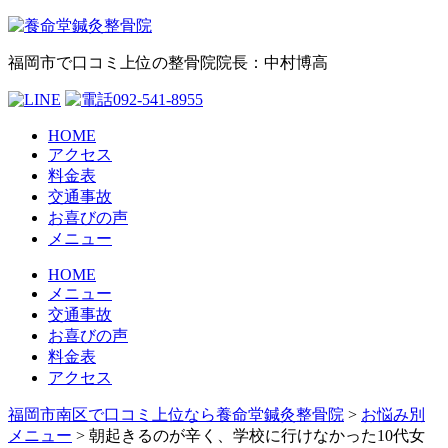
福岡市で口コミ上位の整骨院
院長：中村博高
HOME
アクセス
料金表
交通事故
お喜びの声
メニュー
HOME
メニュー
交通事故
お喜びの声
料金表
アクセス
福岡市南区で口コミ上位なら養命堂鍼灸整骨院
>
お悩み別
メニュー
>
朝起きるのが辛く、学校に行けなかった10代女