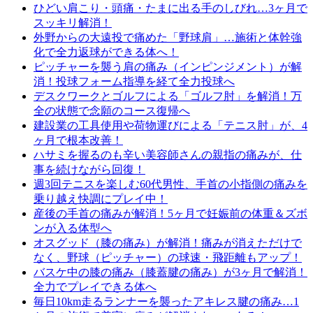
ひどい肩こり・頭痛・たまに出る手のしびれ…3ヶ月で
スッキリ解消！
外野からの大遠投で痛めた「野球肩」…施術と体幹強
化で全力返球ができる体へ！
ピッチャーを襲う肩の痛み（インピンジメント）が解
消！投球フォーム指導を経て全力投球へ
デスクワークとゴルフによる「ゴルフ肘」を解消！万
全の状態で念願のコース復帰へ
建設業の工具使用や荷物運びによる「テニス肘」が、4
ヶ月で根本改善！
ハサミを握るのも辛い美容師さんの親指の痛みが、仕
事を続けながら回復！
週3回テニスを楽しむ60代男性、手首の小指側の痛みを
乗り越え快調にプレイ中！
産後の手首の痛みが解消！5ヶ月で妊娠前の体重＆ズボ
ンが入る体型へ
オスグッド（膝の痛み）が解消！痛みが消えただけで
なく、野球（ピッチャー）の球速・飛距離もアップ！
バスケ中の膝の痛み（膝蓋腱の痛み）が3ヶ月で解消！
全力でプレイできる体へ
毎日10km走るランナーを襲ったアキレス腱の痛み…1