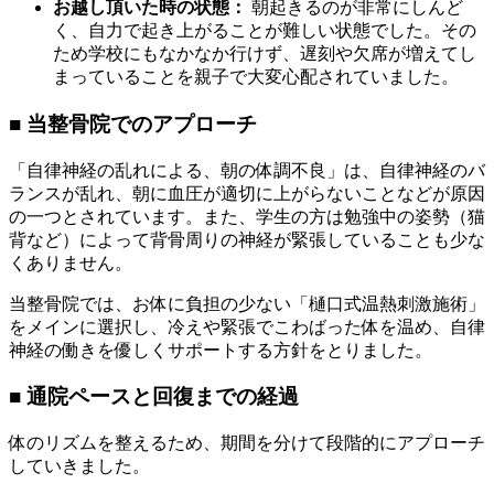
お越し頂いた時の状態：
朝起きるのが非常にしんど
く、自力で起き上がることが難しい状態でした。その
ため学校にもなかなか行けず、遅刻や欠席が増えてし
まっていることを親子で大変心配されていました。
■ 当整骨院でのアプローチ
「自律神経の乱れによる、朝の体調不良」は、自律神経のバ
ランスが乱れ、朝に血圧が適切に上がらないことなどが原因
の一つとされています。また、学生の方は勉強中の姿勢（猫
背など）によって背骨周りの神経が緊張していることも少な
くありません。
当整骨院では、お体に負担の少ない「樋口式温熱刺激施術」
をメインに選択し、冷えや緊張でこわばった体を温め、自律
神経の働きを優しくサポートする方針をとりました。
■ 通院ペースと回復までの経過
体のリズムを整えるため、期間を分けて段階的にアプローチ
していきました。