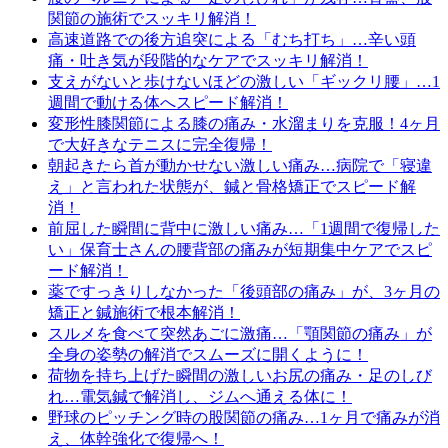
関節の施術でスッキリ解消！
高速道路での後方追突による「むち打ち」…辛い頭
痛・吐き気が段階的なケアでスッキリ解消！
支えがないと歩けないほどの激しい「ギックリ腰」…1
週間で動ける体へスピード解消！
変形性膝関節による膝の痛み・水溜まりを克服！4ヶ月
で大好きなテニスに完全復帰！
朝起きたら首が動かせない激しい痛み…病院で「寝違
え」と言われた状態が、鍼と骨格矯正でスピード解
消！
前屈した瞬間に背中に激しい痛み…「1週間で復帰した
い」保育士さんの腰背部の痛みが短期集中ケアでスピ
ード解消！
薬ですっきりしなかった「後頭部の痛み」が、3ヶ月の
矯正と鍼施術で根本解消！
スルメを食べて突然あごに激痛…「顎関節の痛み」が
全身の姿勢の解消でスムーズに開くように！
荷物を持ち上げた瞬間の激しいお尻の痛み・足のしび
れ…電気鍼で解消し、ジムへ通える体に！
野球のピッチング時の股関節の痛み…1ヶ月で痛みが消
え、体幹強化で復帰へ！