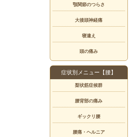
顎関節のつらさ
大後頭神経痛
寝違え
頭の痛み
症状別メニュー【腰】
梨状筋症候群
腰背部の痛み
ギックリ腰
腰痛・ヘルニア