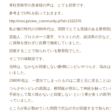
脊柱管狭窄の患者様の声は、とても切実です。
参考までURLを貼っておきます。
http://mixi.jp/view_community.pl?id=1332376
私が修行時代の1980年代は、関西でとても実績のある整骨
芸能人、プロスポーツ選手、マスコミの方、経済界の方など
に保険を使わずに自費で施術していました。
回復することで知られている整骨院でした。
そこでの体験談です。
当時は、なかなか回復しない腰•脚にシビレやつらさ、悩み
いました。
1980年頃は、一度出てしまったものは二度と元に戻ること
つらさやシビレの原因は、椎間板が突出して神経を触ってい
手術をして取り除かないと回復しない という事が多くの医
っていました。
ところが私が勤めていた関西で沢山の方が回復するで知られ