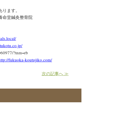
あります。
養命堂鍼灸整骨院
tals.local/
ukotu.co.jp/
7060977/?tnm=rb
http://fukuoka-koutujiko.com/
次の記事へ ≫