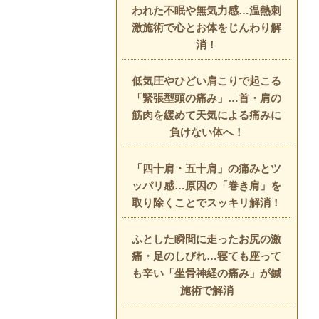
われた不眠や無気力感…温熱刺
激施術で心とお体をじんわり解
消！
低気圧やひどい肩こりで起こる
「緊張型頭の痛み」…首・肩の
筋肉を緩めて天気による痛みに
負けない体へ！
「四十肩・五十肩」の痛みとツ
ッパリ感…原因の「巻き肩」を
取り除くことでスッキリ解消！
ふとした瞬間に走ったお尻の激
痛・足のしびれ…寝ても座って
も辛い「坐骨神経の痛み」が鍼
施術で解消