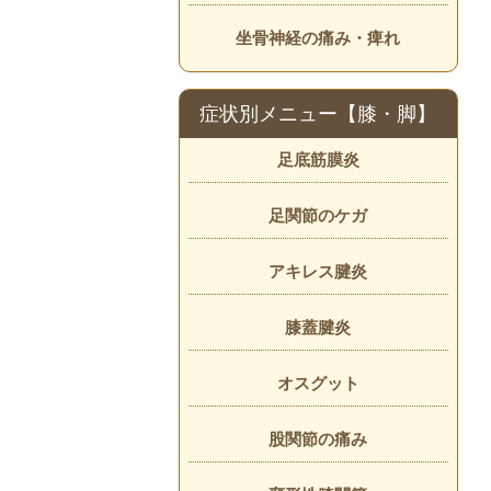
坐骨神経の痛み・痺れ
症状別メニュー【膝・脚】
足底筋膜炎
足関節のケガ
アキレス腱炎
膝蓋腱炎
オスグット
股関節の痛み