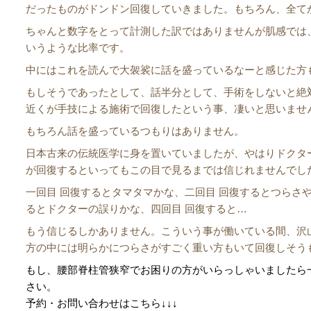
だったものがドンドン回復していきました。もちろん、全て
ちゃんと数字をとって計測した訳ではありませんが肌感では
いうような比率です。
中にはこれを読んで大袈裟に話を盛っているなーと感じた方
もしそうであったとして、話半分として、手術をしないと絶
近くが手技による施術で回復したという事、凄いと思いませ
もちろん話を盛っているつもりはありません。
日本古来の伝統医学に身を置いていましたが、やはりドクタ
が回復するといってもこの目で見るまでは信じれませんでし
一回目 回復するとタマタマかな、二回目 回復するとつらさ
るとドクターの誤りかな、四回目 回復すると…
もう信じるしかありません。こういう事が働いている間、沢
方の中には明らかにつらさがすごく重い方もいて回復しそう
もし、腰部脊柱管狭窄でお困りの方がいらっしゃいましたら
さい。
予約・お問い合わせはこちら
↓↓↓